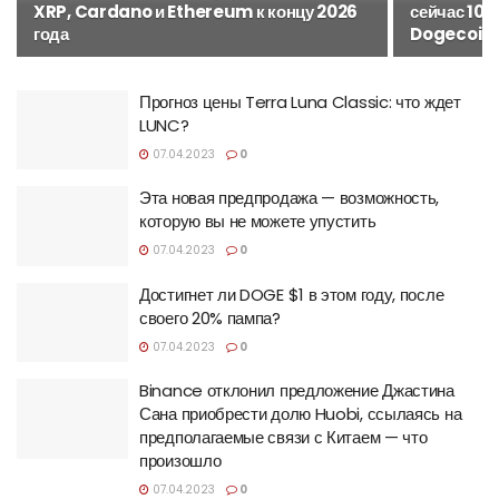
XRP, Cardano и Ethereum к концу 2026
сейчас 10 
года
Dogecoin
Прогноз цены Terra Luna Classic: что ждет
LUNC?
07.04.2023
0
Эта новая предпродажа — возможность,
которую вы не можете упустить
07.04.2023
0
Достигнет ли DOGE $1 в этом году, после
своего 20% пампа?
07.04.2023
0
Binance отклонил предложение Джастина
Сана приобрести долю Huobi, ссылаясь на
предполагаемые связи с Китаем — что
произошло
07.04.2023
0