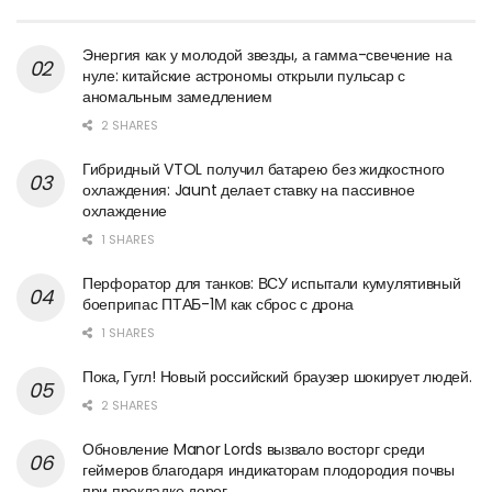
Энергия как у молодой звезды, а гамма-свечение на
нуле: китайские астрономы открыли пульсар с
аномальным замедлением
2 SHARES
Гибридный VTOL получил батарею без жидкостного
охлаждения: Jaunt делает ставку на пассивное
охлаждение
1 SHARES
Перфоратор для танков: ВСУ испытали кумулятивный
боеприпас ПТАБ-1М как сброс с дрона
1 SHARES
Пока, Гугл! Новый российский браузер шокирует людей.
2 SHARES
Обновление Manor Lords вызвало восторг среди
геймеров благодаря индикаторам плодородия почвы
при прокладке дорог