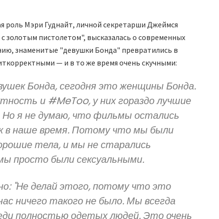
я роль Мэри Гуднайт, личной секретарши Джеймся
 с золотым пистолетом", высказалась о современных
нию, знаменитые "девушки Бонда" превратились в
иткорректными — и в то же время очень скучными:
вушек Бонда, сегодня это женщины Бонда.
ктность и #MeToo, у них гораздо лучшие
с. Но я не думаю, что фильмы остались
к в наше время. Потому что мы были
хорошие тела, и мы не старались
мы просто были сексуальными.
о: "Не делай этого, потому что это
нас ничего такого не было. Мы всегда
реди полностью одетых людей. Это очень