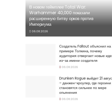
В новом геймплее Total War:
Warhammer 40,000 показали
расширенную битву орков против
Империума
06.08.2026
Создатель Fallout объяснил на
примере Толкина, почему
аудитория отвергает новые иде
из-за имени создателя
06.08.2026
Drunken Rogue выйдет 21 авгус
– данжен-кроулер, где героини
становятся сильнее по мере
опьянения
06.08.2026