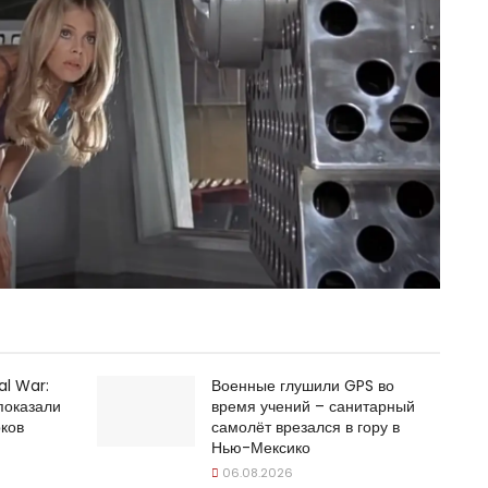
al War:
Военные глушили GPS во
оказали
время учений – санитарный
ков
самолёт врезался в гору в
Нью-Мексико
06.08.2026