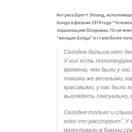
Актриса Бритт Экланд, исполнивша
Бонда в фильме 1974 года "Человек
экранизациях бондианы. По ее мне
"женщин Бонда" и стали более пол
Сегодня больше нет де
У них есть политкорре
времена, чем были у на
такими же веселыми, ка
красивыми, у нас были 
выглядеть сексуально, 
Сегодня только и слышн
кого-то расстроит". У 
разгуливали в бикини с