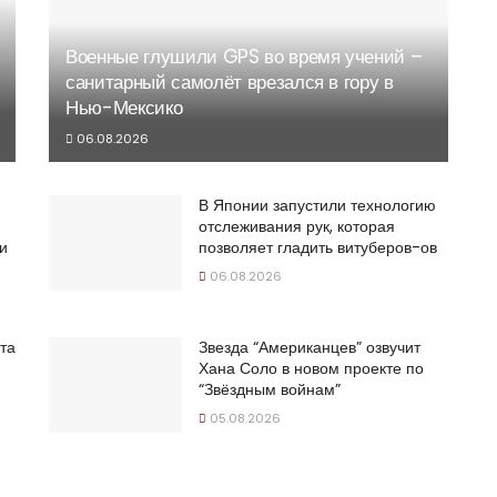
Военные глушили GPS во время учений –
санитарный самолёт врезался в гору в
Нью-Мексико
06.08.2026
В Японии запустили технологию
отслеживания рук, которая
и
позволяет гладить витуберов-ов
06.08.2026
та
Звезда “Американцев” озвучит
Хана Соло в новом проекте по
“Звёздным войнам”
05.08.2026