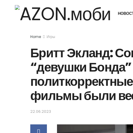
НОВОС
Home
Игры
Бритт Экланд: С
“девушки Бонда”
политкорректные
фильмы были ве
22.06.2023