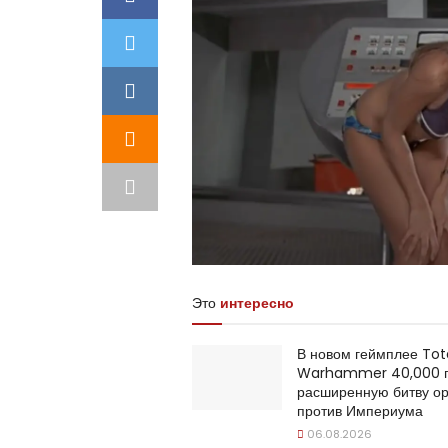
Это
интересно
В новом геймплее Tot
Warhammer 40,000 п
расширенную битву ор
против Империума
06.08.2026