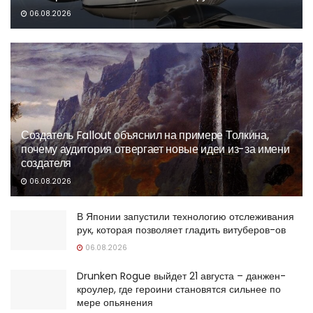
06.08.2026
Создатель Fallout объяснил на примере Толкина,
почему аудитория отвергает новые идеи из-за имени
создателя
06.08.2026
В Японии запустили технологию отслеживания
рук, которая позволяет гладить витуберов-ов
06.08.2026
Drunken Rogue выйдет 21 августа – данжен-
кроулер, где героини становятся сильнее по
мере опьянения