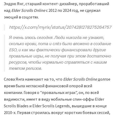
Эндрю Янг, старший контент-дизайнер, проработавший
над
Elder Scrolls Online
с 2012 по 2024 год, не сдержал
эмоций в соцсетях.
https://x.com/myrix/status/2074281278275264757
Я очень злюсь сегодня. Люди никогда не узнают,
сколько крови, пота и слёз было вложено в создание
ESO, и как мы фактически финансировали другие
провальные игры, не получая при этом достаточно
ресурсов, чтобы нормально справляться с нашим
темпом релизов.
Слова Янга намекают на то, что
Elder Scrolls Online
долгое
время была негласной финансовой опорой всей
компании. Говоря о "провальных играх", он, по всей
видимости, имеет в виду мобильные спин-оффы Elder
Scrolls Blades и Elder Scrolls Legends, вышедшие в конце
2010-х. Первая строилась вокруг коротких боевых сессий,