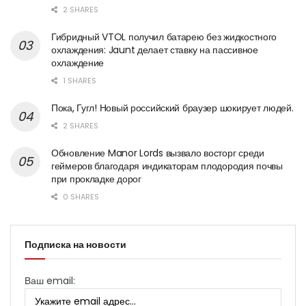
2 SHARES
Гибридный VTOL получил батарею без жидкостного
охлаждения: Jaunt делает ставку на пассивное
охлаждение
1 SHARES
Пока, Гугл! Новый российский браузер шокирует людей.
2 SHARES
Обновление Manor Lords вызвало восторг среди
геймеров благодаря индикаторам плодородия почвы
при прокладке дорог
0 SHARES
Подписка на новости
Ваш email: