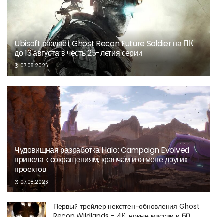
Ubisoft раздаёт Ghost Recon Future Soldier на ПК
до 13 августа в честь 25-летия серии
07.08.2026
Чудовищная разработка Halo: Campaign Evolved
привела к сокращениям, кранчам и отмене других
проектов
07.08.2026
Первый трейлер некстген-обновления Ghost
Recon Wildlands – 4К, новые миссии и 60