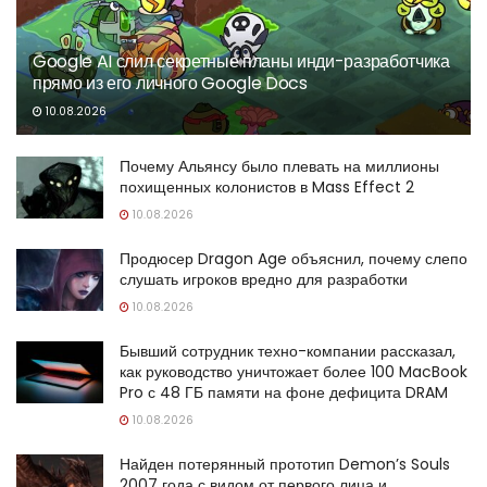
Google AI слил секретные планы инди-разработчика
прямо из его личного Google Docs
10.08.2026
Почему Альянсу было плевать на миллионы
похищенных колонистов в Mass Effect 2
10.08.2026
Продюсер Dragon Age объяснил, почему слепо
слушать игроков вредно для разработки
10.08.2026
Бывший сотрудник техно-компании рассказал,
как руководство уничтожает более 100 MacBook
Pro с 48 ГБ памяти на фоне дефицита DRAM
10.08.2026
Найден потерянный прототип Demon’s Souls
2007 года с видом от первого лица и