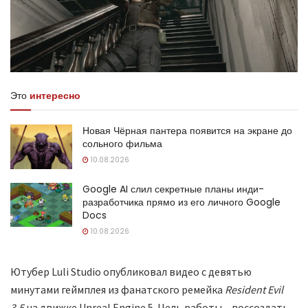
Это
интересно
Новая Чёрная пантера появится на экране до
сольного фильма
10.08.2026
Google AI слил секретные планы инди-
разработчика прямо из его личного Google
Docs
10.08.2026
Ютубер Luli Studio опубликовал видео с девятью
минутами геймплея из фанатского ремейка
Resident Evil
3.5
на движке Unreal Engine 5. Цель работы – воссоздать