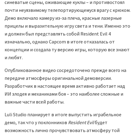
синеватые сцены, оживающие куклы – и противостоял
почти неуязвимому телепортирующемуся врагу с крюком.
Демо включало камеру из-за плеча, красные лазерные
прицелы и выразительную игру света и тени. Именно это
и должен был представлять собой Resident Evil 4
изначально, однако Capcom в итоге отказалась от
концепции и создала ту версию игры, которую все знают
и любят.
Опубликованное видео сосредоточено прежде всего на
передаче атмосферы оригинальной демоверсии.
Разработчик в настоящее время активно работает над
ИИ злодея и механиками боя – это наиболее сложные и
важные части всей работы.
Luli Studio планирует в итоге выпустить играбельное
демо, так что у поклонников
Resident Evil
будет
возможность лично прочувствовать атмосферу той