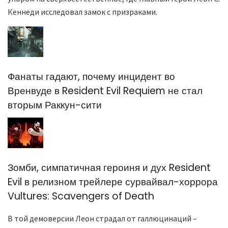
Кеннеди исследовал замок с призраками.
Фанаты гадают, почему инцидент во
Вренвуде в Resident Evil Requiem не стал
вторым Раккун-сити
Зомби, симпатичная героиня и дух Resident
Evil в релизном трейлере сурвайвал-хоррора
Vultures: Scavengers of Death
В той демоверсии Леон страдал от галлюцинаций –