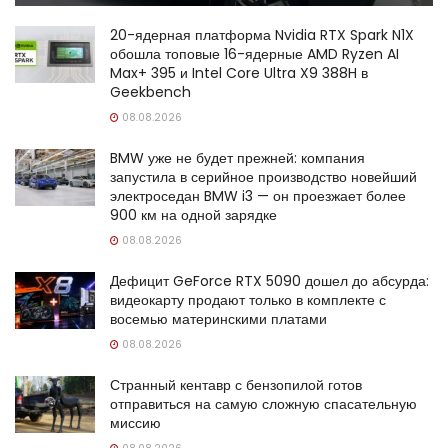
20-ядерная платформа Nvidia RTX Spark N1X
обошла топовые 16-ядерные AMD Ryzen AI
Max+ 395 и Intel Core Ultra X9 388H в
Geekbench
08.08.2026
BMW уже не будет прежней: компания
запустила в серийное производство новейший
электроседан BMW i3 — он проезжает более
900 км на одной зарядке
08.08.2026
Дефицит GeForce RTX 5090 дошел до абсурда:
видеокарту продают только в комплекте с
восемью материнскими платами
08.08.2026
Странный кентавр с бензопилой готов
отправиться на самую сложную спасательную
миссию