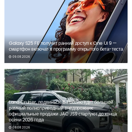
Galaxy S25 FE получит ранний доступ к One UI 9 —
смартфон включат в программу открытого бета-теста
09.08.2026
Land Cruiser, подвинься. В Россию едет большой
рамный полноприводный внедорожник:
официальные продажи JAC JS9 стартуют до конца
осени 2026 года
09.08.2026