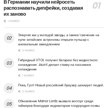
В Германии научили нейросеть
распознавать дипфейки, создавая
их заново
1 SHARES
Энергия как у молодой звезды, а гамма-свечение на
нуле: китайские астрономы открыли пульсар с
аномальным замедлением
2 SHARES
Гибридный VTOL получил батарею без жидкостного
охлаждения: Jaunt делает ставку на пассивное
охлаждение
1 SHARES
Пока, Гугл! Новый российский браузер шокирует людей.
2 SHARES
Обновление Manor Lords вызвало восторг среди
геймеров благодаря индикаторам плодородия почвы