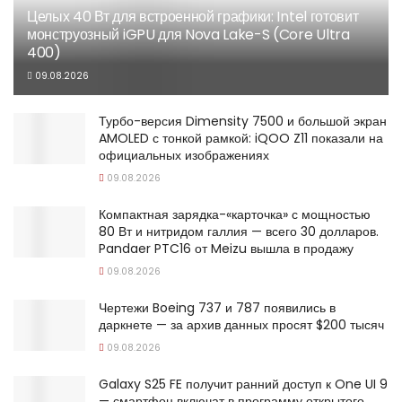
Целых 40 Вт для встроенной графики: Intel готовит
монструозный iGPU для Nova Lake-S (Core Ultra
400)
09.08.2026
Турбо-версия Dimensity 7500 и большой экран
AMOLED с тонкой рамкой: iQOO Z11 показали на
официальных изображениях
09.08.2026
Компактная зарядка-«карточка» с мощностью
80 Вт и нитридом галлия — всего 30 долларов.
Pandaer PTC16 от Meizu вышла в продажу
09.08.2026
Чертежи Boeing 737 и 787 появились в
даркнете — за архив данных просят $200 тысяч
09.08.2026
Galaxy S25 FE получит ранний доступ к One UI 9
— смартфон включат в программу открытого