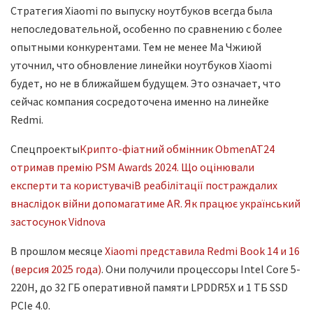
Стратегия Xiaomi по выпуску ноутбуков всегда была
непоследовательной, особенно по сравнению с более
опытными конкурентами. Тем не менее Ма Чжиюй
уточнил, что обновление линейки ноутбуков Xiaomi
будет, но не в ближайшем будущем. Это означает, что
сейчас компания сосредоточена именно на линейке
Redmi.
Спецпроекты
Крипто-фіатний обмінник ObmenAT24
отримав премію PSM Awards 2024. Що оцінювали
експерти та користувачі
В реабілітації постраждалих
внаслідок війни допомагатиме AR. Як працює український
застосунок Vidnova
В прошлом месяце
Xiaomi представила Redmi Book 14 и 16
(версия 2025 года)
. Они получили процессоры Intel Core 5-
220H, до 32 ГБ оперативной памяти LPDDR5X и 1 ТБ SSD
PCIe 4.0.