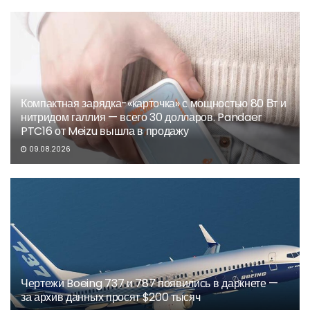
Компактная зарядка-«карточка» с мощностью 80 Вт и
нитридом галлия — всего 30 долларов. Pandaer
PTC16 от Meizu вышла в продажу
09.08.2026
Чертежи Boeing 737 и 787 появились в даркнете —
за архив данных просят $200 тысяч