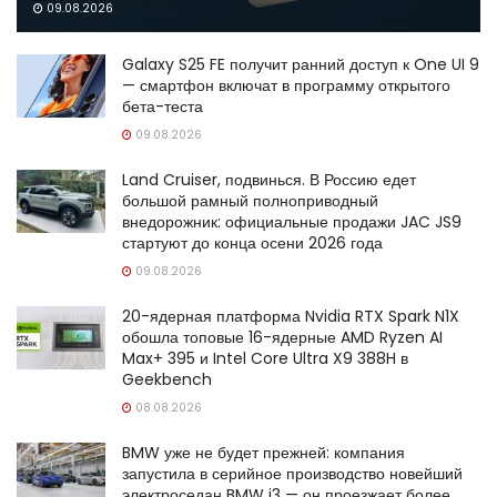
09.08.2026
Galaxy S25 FE получит ранний доступ к One UI 9
— смартфон включат в программу открытого
бета-теста
09.08.2026
Land Cruiser, подвинься. В Россию едет
большой рамный полноприводный
внедорожник: официальные продажи JAC JS9
стартуют до конца осени 2026 года
09.08.2026
20-ядерная платформа Nvidia RTX Spark N1X
обошла топовые 16-ядерные AMD Ryzen AI
Max+ 395 и Intel Core Ultra X9 388H в
Geekbench
08.08.2026
BMW уже не будет прежней: компания
запустила в серийное производство новейший
электроседан BMW i3 — он проезжает более