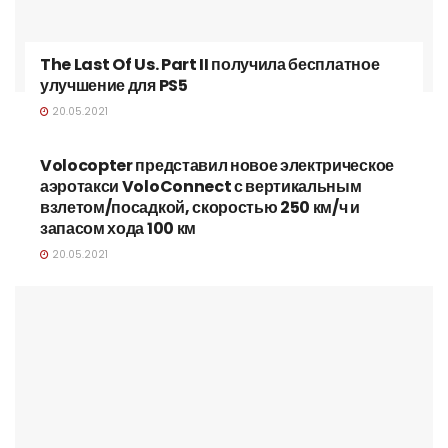
The Last Of Us. Part II получила бесплатное
улучшение для PS5
20.05.2021
Volocopter представил новое электрическое
аэротакси VoloConnect с вертикальным
взлетом/посадкой, скоростью 250 км/ч и
запасом хода 100 км
20.05.2021