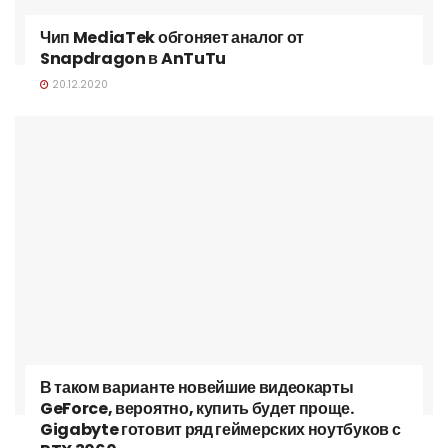
Чип MediaTek обгоняет аналог от
Snapdragon в AnTuTu
20.12.2020
В таком варианте новейшие видеокарты
GeForce, вероятно, купить будет проще.
Gigabyte готовит ряд геймерских ноутбуков с