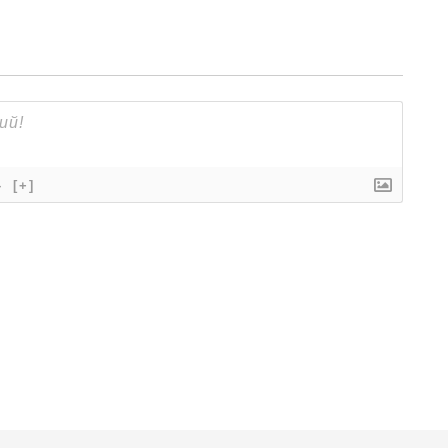
}
[+]