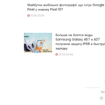
Майбутнє мобільної фотографії: що готує Google
Pixel у новому Pixel 10?
31.05.2026
Больше не боятся воды:
Samsung Galaxy A57 и A37
получили защиту IP68 и быстр
зарядку
25.03.2026
Ре