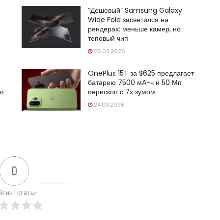
“Дешевый” Samsung Galaxy
Wide Fold засветился на
рендерах: меньше камер, но
топовый чип
26.03.2026
OnePlus 15T за $625 предлагает
батарею 7500 мА-ч и 50 Мп
ую
перископ с 7х зумом
24.03.2026
0
йтинг статьи