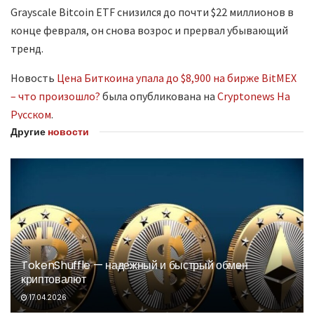
Grayscale Bitcoin ETF снизился до почти $22 миллионов в
конце февраля, он снова возрос и прервал убывающий
тренд.
Новость
Цена Биткоина упала до $8,900 на бирже BitMEX
– что произошло?
была опубликована на
Cryptonews На
Русском
.
Другие
новости
TokenShuffle — надежный и быстрый обмен
криптовалют
17.04.2026