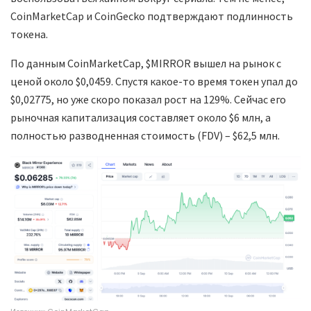
CoinMarketCap и CoinGecko подтверждают подлинность
токена.
По данным CoinMarketCap, $MIRROR вышел на рынок с
ценой около $0,0459. Спустя какое-то время токен упал до
$0,02775, но уже скоро показал рост на 129%. Сейчас его
рыночная капитализация составляет около $6 млн, а
полностью разводненная стоимость (FDV) – $62,5 млн.