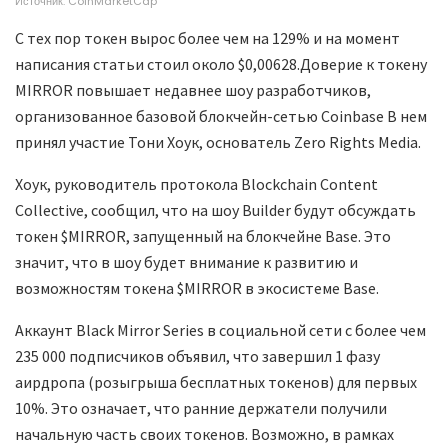
Источник: CoinMarketCap
С тех пор токен вырос более чем на 129% и на момент
написания статьи стоил около $0,00628.Доверие к токену
MIRROR повышает недавнее шоу разработчиков,
организованное базовой блокчейн-сетью Coinbase В нем
принял участие Тони Хоук, основатель Zero Rights Media.
Хоук, руководитель протокола Blockchain Content
Collective, сообщил, что на шоу Builder будут обсуждать
токен $MIRROR, запущенный на блокчейне Base. Это
значит, что в шоу будет внимание к развитию и
возможностям токена $MIRROR в экосистеме Base.
Аккаунт Black Mirror Series в социальной сети с более чем
235 000 подписчиков объявил, что завершил 1 фазу
аирдропа (розыгрыша бесплатных токенов) для первых
10%. Это означает, что ранние держатели получили
начальную часть своих токенов. Возможно, в рамках