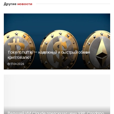
Другие
новости
TokenShuffle — надежный и быстрый обмен
криптовалют
17.04.2026
Ведущий ИИ Claude предсказал цену XRP, Cardano