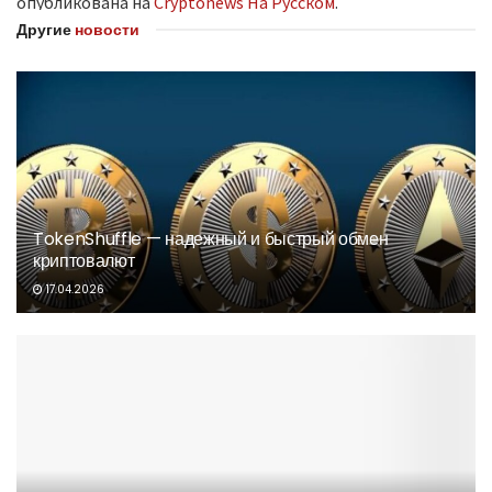
опубликована на
Cryptonews На Русском
.
Другие
новости
TokenShuffle — надежный и быстрый обмен
криптовалют
17.04.2026