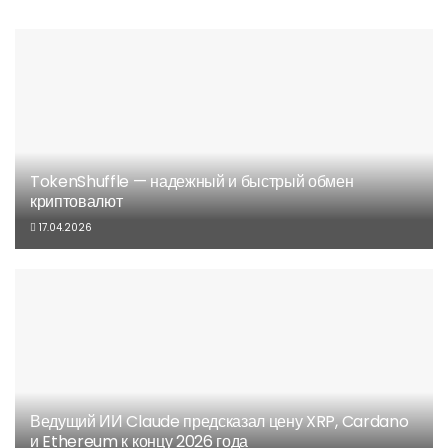
TokenShuffle — надежный и быстрый обмен
криптовалют
17.04.2026
Ведущий ИИ Claude предсказал цену XRP, Cardano
и Ethereum к концу 2026 года