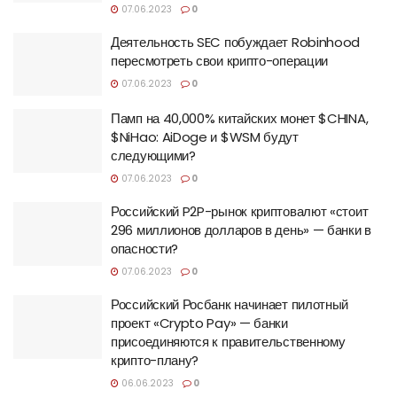
07.06.2023
0
Деятельность SEC побуждает Robinhood
пересмотреть свои крипто-операции
07.06.2023
0
Памп на 40,000% китайских монет $CHINA,
$NiHao: AiDoge и $WSM будут
следующими?
07.06.2023
0
Российский P2P-рынок криптовалют «стоит
296 миллионов долларов в день» — банки в
опасности?
07.06.2023
0
Российский Росбанк начинает пилотный
проект «Crypto Pay» — банки
присоединяются к правительственному
крипто-плану?
06.06.2023
0