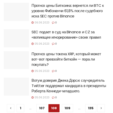
Прогноз цены Биткоина: вернется ли BTC к
уровню Фибоначчи 61,8% после судебного
иска SEC против Binance
06.06.2023
0
SEC подает в суд на Binance и CZ за
«вопиющее игнорирование» своих правил
05.06.2023
0
Прогноз цены токена XRP, который может
вот-вот превзойти биткойн — пора ли
покупать?
05.06.2023
0
Вотум доверия Джека Дорси: соучредитель
Twitter поддержал кандидата в президенты
Роберта Кеннеди-младшего.
05.06.2023
0
1
…
107
108
109
…
135