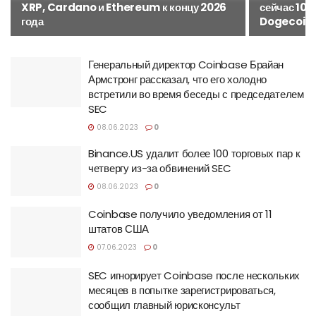
XRP, Cardano и Ethereum к концу 2026
сейчас 10 
года
Dogecoin
Генеральный директор Coinbase Брайан
Армстронг рассказал, что его холодно
встретили во время беседы с председателем
SEC
08.06.2023
0
Binance.US удалит более 100 торговых пар к
четвергу из-за обвинений SEC
08.06.2023
0
Coinbase получило уведомления от 11
штатов США
07.06.2023
0
SEC игнорирует Coinbase после нескольких
месяцев в попытке зарегистрироваться,
сообщил главный юрисконсульт