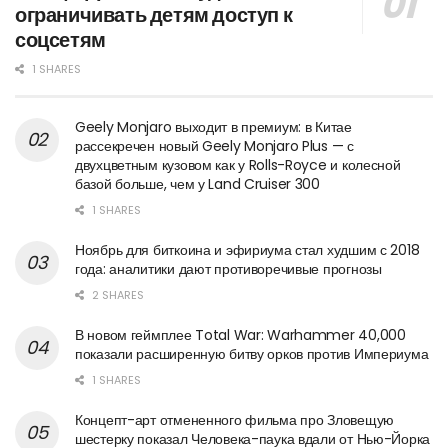
ограничивать детям доступ к
соцсетям
1 SHARES
Geely Monjaro выходит в премиум: в Китае
рассекречен новый Geely Monjaro Plus — с
двухцветным кузовом как у Rolls-Royce и колесной
базой больше, чем у Land Cruiser 300
1 SHARES
Ноябрь для биткоина и эфириума стал худшим с 2018
года: аналитики дают противоречивые прогнозы
2 SHARES
В новом геймплее Total War: Warhammer 40,000
показали расширенную битву орков против Империума
1 SHARES
Концепт-арт отмененного фильма про Зловещую
шестерку показал Человека-паука вдали от Нью-Йорка