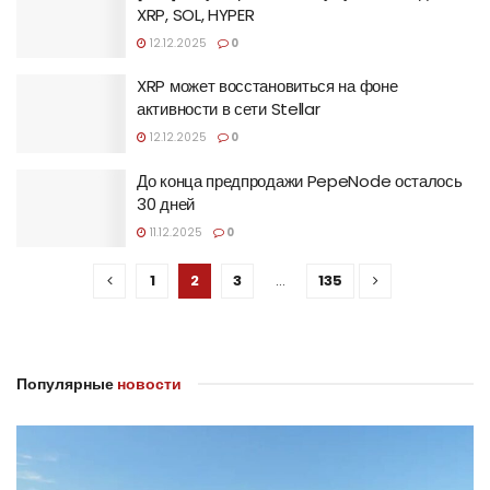
XRP, SOL, HYPER
12.12.2025
0
XRP может восстановиться на фоне
активности в сети Stellar
12.12.2025
0
До конца предпродажи PepeNode осталось
30 дней
11.12.2025
0
1
2
3
…
135
Популярные
новости