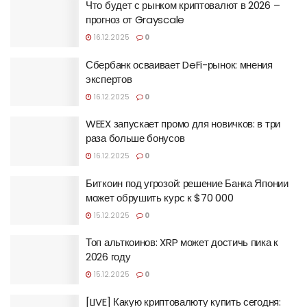
Что будет с рынком криптовалют в 2026 –
прогноз от Grayscale
16.12.2025
0
Сбербанк осваивает DeFi-рынок: мнения
экспертов
16.12.2025
0
WEEX запускает промо для новичков: в три
раза больше бонусов
16.12.2025
0
Биткоин под угрозой: решение Банка Японии
может обрушить курс к $70 000
15.12.2025
0
Топ альткоинов: XRP может достичь пика к
2026 году
15.12.2025
0
[LIVE] Какую криптовалюту купить сегодня: