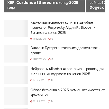
XRP, Cardano и Ethereum к концу 2026
сейчас 10 
года
Dogecoin
Какую криптовалюту купить в декабре:
прогноз от Perplexity AI для Pi, Bitcoin и
Solana на конец 2025
18.12.2025
0
Виталик Бутерин: Ethereum должен стать
проще
18.12.2025
0
Нейросеть Alibaba AI составила прогноз для
XRP, PEPE и Dogecoin на конец 2025
17.12.2025
0
Обвал биткоина в 2025: чем он отличается от
краха 2022
17.12.2025
0