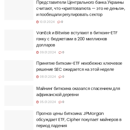
Представители Центрального банка Украины
считают, что «криптовалюта — это не деньги»,
и пообещали регулировать сектор
10.01.2024
0
VanEck и Bitwise вступают в биткоин-ETF
гонку с бюджетами в 200 миллионов
долларов
09.01.2024
0
Принятие биткоин-ETF неизбежно: ключевое
решение SEC ожидается на этой неделе
08.01.2024
0
Майнинг биткоина оказался спасением для
африканской деревни
05.01.2024
0
Прогноз цены биткоина: JPMorgan
обсуждает ETF, Cipher покупает майнеров в
период падения