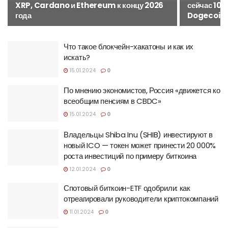
XRP, Cardano и Ethereum к концу 2026
сейчас 10 
года
Dogecoin
Что такое блокчейн-хакатоны и как их
искать?
15.01.2024
0
По мнению экономистов, Россия «движется ко
всеобщим пенсиям в CBDC»
15.01.2024
0
Владельцы Shiba Inu (SHIB) инвестируют в
новый ICO — токен может принести 20 000%
роста инвестиций по примеру биткоина
12.01.2024
0
Спотовый биткоин-ETF одобрили: как
отреагировали руководители криптокомпаний
11.01.2024
0