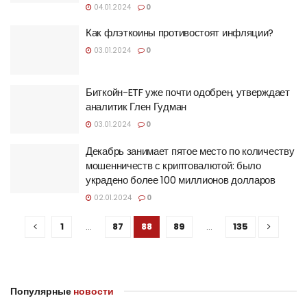
04.01.2024
0
Как флэткоины противостоят инфляции?
03.01.2024
0
Биткойн-ETF уже почти одобрен, утверждает
аналитик Глен Гудман
03.01.2024
0
Декабрь занимает пятое место по количеству
мошенничеств с криптовалютой: было
украдено более 100 миллионов долларов
02.01.2024
0
1
…
87
88
89
…
135
Популярные
новости