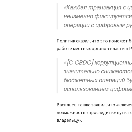
«Каждая транзакция с ц
неизменно фиксируется 
операции с цифровым р
Политик сказал, что это поможет 
работе местных органов власти в Р
«[С CBDC] коррупционны
значительно снижаются
бюджетных операций б
использованием цифрово
Васильев также заявил, что «ключ
возможность «проследить» путь ток
владельцу».