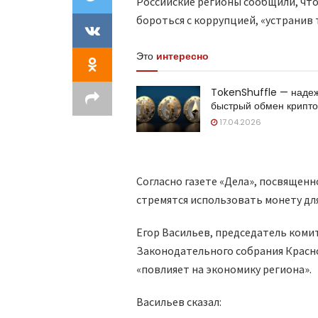
Российские регионы сообщили, чт
бороться с коррупцией, «устранив
Это
интересно
TokenShuffle — наде
быстрый обмен крипт
17.04.2026
Согласно газете «Дела», посвящен
стремятся использовать монету для
Егор Васильев, председатель коми
Законодательного собрания Красно
«повлияет на экономику региона».
Васильев сказал: