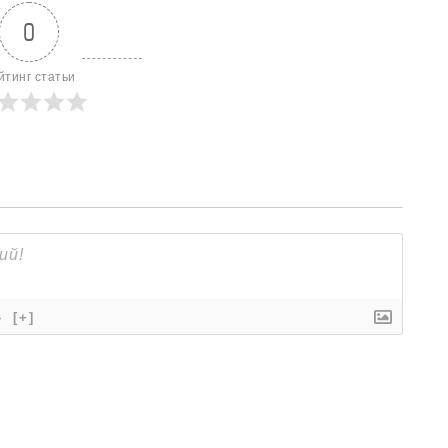
0
йтинг статьи
}
[+]