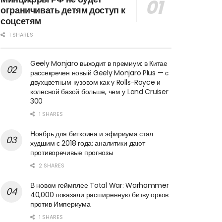
ограничивать детям доступ к
соцсетям
1 SHARES
Geely Monjaro выходит в премиум: в Китае
рассекречен новый Geely Monjaro Plus — с
двухцветным кузовом как у Rolls-Royce и
колесной базой больше, чем у Land Cruiser
300
1 SHARES
Ноябрь для биткоина и эфириума стал
худшим с 2018 года: аналитики дают
противоречивые прогнозы
2 SHARES
В новом геймплее Total War: Warhammer
40,000 показали расширенную битву орков
против Империума
1 SHARES