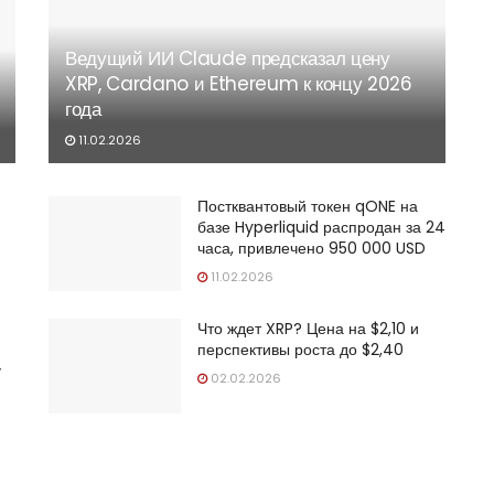
Ведущий ИИ Claude предсказал цену
XRP, Cardano и Ethereum к концу 2026
года
11.02.2026
Постквантовый токен qONE на
базе Hyperliquid распродан за 24
часа, привлечено 950 000 USD
11.02.2026
Что ждет XRP? Цена на $2,10 и
перспективы роста до $2,40
у
02.02.2026