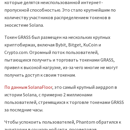
которые делятся неиспользованной интернет-
пропускной способностью. Это стало крупнейшим по
количеству участников распределением токенов в
экосистеме Solana.
Токен GRASS был размещен на нескольких крупных
криптобиржах, включая Bybit, Bitget, KuCoin и
Crypto.com. Огромный поток пользователей,
пытающихся получить и торговать токенами GRASS,
привел к высокой нагрузке, из-за чего многие не могут
получить доступ к своим токенам.
По данным SolanaFloor
, это самый крупный аирдроп в
истории Solana, с примерно 2 миллионами
пользователей, стремящихся к торговле токенами GRASS
за последние часы.
Чтобы успокоить пользователей, Phantom обратился к
аудитории в социальной сети, посоветовав