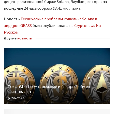
децентрализованной бирже Solana, Raydium, которая за
последние 24 часа собрала $3,41 миллиона.
Новость
Технические проблемы кошелька Solana в
аирдроп GRASS
была опубликована на
Cryptonews На
Русском
.
Другие
новости
TokenShuffle — надежный и быстрый обмен
криптовалют
17.04.2026