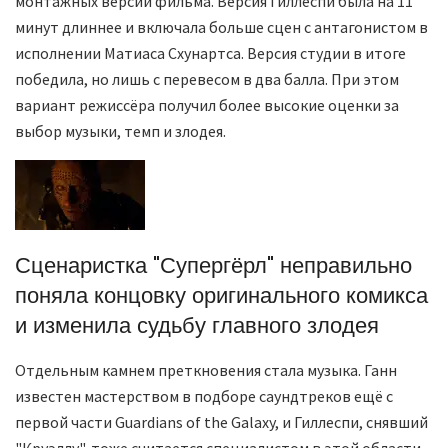
монтажных версий фильма. Версия Гиллеспи была на 11
минут длиннее и включала больше сцен с антагонистом в
исполнении Матиаса Схунартса. Версия студии в итоге
победила, но лишь с перевесом в два балла. При этом
вариант режиссёра получил более высокие оценки за
выбор музыки, темп и злодея.
Сценаристка "Супергёрл" неправильно
поняла концовку оригинального комикса
и изменила судьбу главного злодея
Отдельным камнем преткновения стала музыка. Ганн
известен мастерством в подборе саундтреков ещё с
первой части Guardians of the Galaxy, и Гиллеспи, снявший