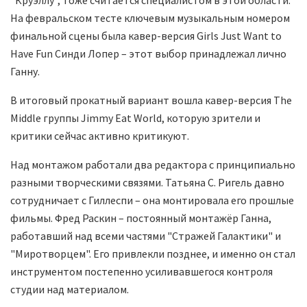
"Круэллу", тоже считается специалистом в этой области.
На февральском тесте ключевым музыкальным номером
финальной сцены была кавер-версия Girls Just Want to
Have Fun Синди Лопер – этот выбор принадлежал лично
Ганну.
В итоговый прокатный вариант вошла кавер-версия The
Middle группы Jimmy Eat World, которую зрители и
критики сейчас активно критикуют.
Над монтажом работали два редактора с принципиально
разными творческими связями. Татьяна С. Ригель давно
сотрудничает с Гиллеспи – она монтировала его прошлые
фильмы. Фред Раскин – постоянный монтажёр Ганна,
работавший над всеми частями "Стражей Галактики" и
"Миротворцем". Его привлекли позднее, и именно он стал
инструментом постепенно усиливавшегося контроля
студии над материалом.