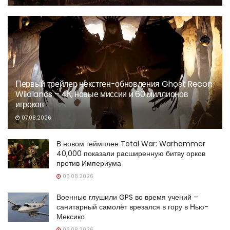
Первый трейлер некстген-обновления Ghost Recon
Wildlands – 4К, новые миссии и 60 миллионов
игроков
07.08.2026
В новом геймплее Total War: Warhammer
40,000 показали расширенную битву орков
против Империума
06.08.2026
Военные глушили GPS во время учений –
санитарный самолёт врезался в гору в Нью-
Мексико
06.08.2026