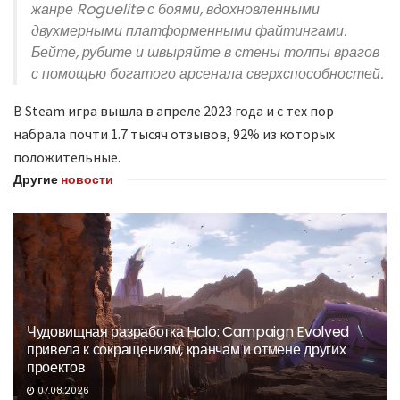
жанре Roguelite с боями, вдохновленными
двухмерными платформенными файтингами.
Бейте, рубите и швыряйте в стены толпы врагов
с помощью богатого арсенала сверхспособностей.
В Steam игра вышла в апреле 2023 года и с тех пор
набрала почти 1.7 тысяч отзывов, 92% из которых
положительные.
Другие
новости
Чудовищная разработка Halo: Campaign Evolved
привела к сокращениям, кранчам и отмене других
проектов
07.08.2026