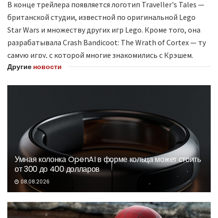
В конце трейлера появляется логотип Traveller's Tales —
британской студии, известной по оригинальной Lego
Star Wars и множеству других игр Lego. Кроме того, она
разрабатывала Crash Bandicoot: The Wrath of Cortex — ту
самую игру, с которой многие знакомились с Крэшем.
Другие
новости
Умная колонка OpenAI в форме кольца может стоить
от 300 до 400 долларов
08.08.2026