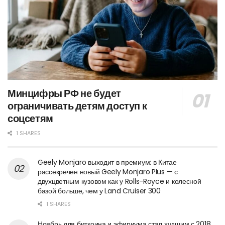
Минцифры РФ не будет
ограничивать детям доступ к
соцсетям
1 SHARES
Geely Monjaro выходит в премиум: в Китае
рассекречен новый Geely Monjaro Plus — с
двухцветным кузовом как у Rolls-Royce и колесной
базой больше, чем у Land Cruiser 300
1 SHARES
Ноябрь для биткоина и эфириума стал худшим с 2018