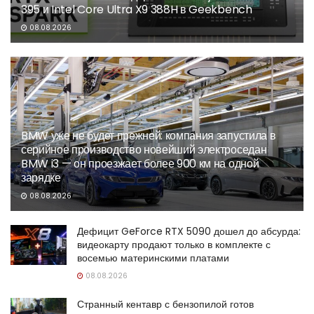
395 и Intel Core Ultra X9 388H в Geekbench
08.08.2026
BMW уже не будет прежней: компания запустила в
серийное производство новейший электроседан
BMW i3 — он проезжает более 900 км на одной
зарядке
08.08.2026
Дефицит GeForce RTX 5090 дошел до абсурда:
видеокарту продают только в комплекте с
восемью материнскими платами
08.08.2026
Странный кентавр с бензопилой готов