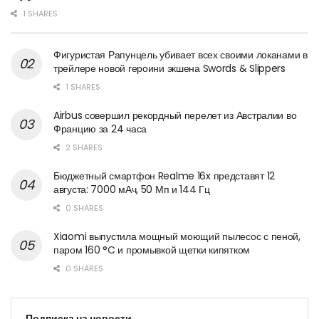
1 SHARES
Фигуристая Рапунцель убивает всех своими локанами в
трейлере новой героини экшена Swords & Slippers
1 SHARES
Airbus совершил рекордный перелет из Австралии во
Францию за 24 часа
2 SHARES
Бюджетный смартфон Realme 16x представят 12
августа: 7000 мАч, 50 Мп и 144 Гц
0 SHARES
Xiaomi выпустила мощный моющий пылесос с пеной,
паром 160 °C и промывкой щетки кипятком
0 SHARES
Подписка на новости