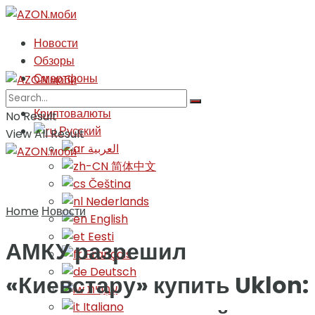
Новости
Обзоры
Смартфоны
Игры
Криптовалюты
No Result
Русский
View All Result
العربية
简体中文
Čeština‎
Nederlands
Home
Новости
English
Eesti
АМКУ разрешил
Français
Deutsch
«Киевстару» купить Uklon:
עִבְרִית
Italiano