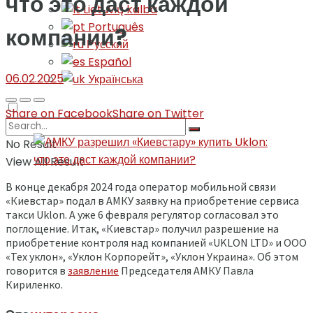
что это даст каждой
Lietuvių kalba
Português
компании?
Русский
Español
06.02.2025
Українська
Share on Facebook
Share on Twitter
No Result
View All Result
В конце декабря 2024 года оператор мобильной связи
«Киевстар» подал в АМКУ заявку на приобретение сервиса
такси Uklon. А уже 6 февраля регулятор согласовал это
поглощение. Итак, «Киевстар» получил разрешение на
приобретение контроля над компанией «UKLON LTD» и ООО
«Тех уклон», «Уклон Корпорейт», «Уклон Украина». Об этом
говорится в
заявление
Председателя АМКУ Павла
Кириленко.