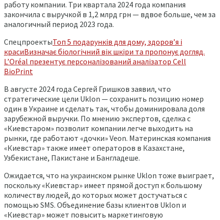
работу компании. Три квартала 2024 года компания
закончила с выручкой в 1,2 млрд грн — вдвое больше, чем за
аналогичный период 2023 года.
Спецпроекты
Топ 5 подарунків для дому, здоров’я і
краси
Визначає біологічний вік шкіри та пропонує догляд.
L’Oréal презентує персоналізований аналізатор Cell
BioPrint
В августе 2024 года Сергей Гришков заявил, что
стратегические цели Uklon — сохранить позицию номер
один в Украине и сделать так, чтобы доминировала доля
зарубежной выручки. По мнению экспертов, сделка с
«Киевстаром» позволит компании легче выходить на
рынки, где работают «дочки» Veon. Материнская компания
«Киевстар» также имеет операторов в Казахстане,
Узбекистане, Пакистане и Бангладеше.
Ожидается, что на украинском рынке Uklon тоже выиграет,
поскольку «Киевстар» имеет прямой доступ к большому
количеству людей, до которых может достучаться с
помощью SMS. Объединение базы клиентов Uklon и
«Киевстар» может повысить маркетинговую