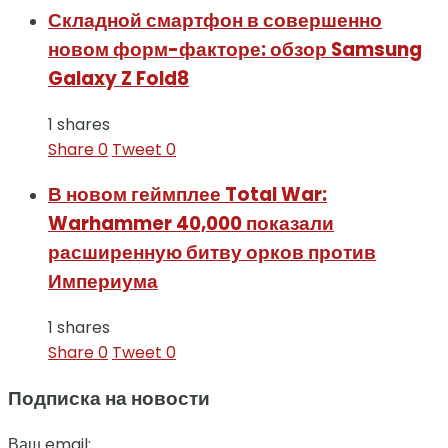
Складной смартфон в совершенно
новом форм-факторе: обзор Samsung
Galaxy Z Fold8
1 shares
Share
0
Tweet
0
В новом геймплее Total War:
Warhammer 40,000 показали
расширенную битву орков против
Империума
1 shares
Share
0
Tweet
0
Подписка на новости
Ваш email: