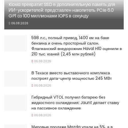
Kioxia превратит SSD в дополнительную память для
ИИ-ускорителей: представлен накопитель PCIe 6.0
GP1 со 100 миллионами IOPS в секунду
06.08.2026
598 л.с., полный привод, 1400 км на баке
бензина и очень просторный салон.
Флагманский внедорожник Haval H10 оценили в
210 тыс. юаней (2,45 млн рублей)
06.08.2026
В Техасе вместо выставочного комплекса
построят дата-центр мощностью 245 МВт
06.08.2026
Гибридный VTOL получил батарею без
жидкостного охлаждения: Jaunt делает ставку
на пассивное охлаждение
06.08.2026
Мировые продажи Mazda упали на 5%, а в