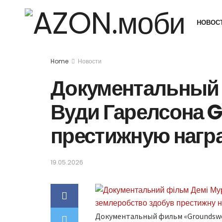
НОВОС
Home
Новости
Документальный 
Вуди Гарелсона 
престижную награ
19.05.2026
Документальный фильм «Groundswe