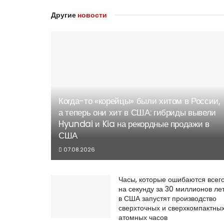
Другие
новости
Когда-то «корейцы» были хитом в России,
а теперь они хит в США: гибриды вывели
Hyundai и Kia на рекордные продажи в
США
07.08.2026
Часы, которые ошибаются всег
на секунду за 30 миллионов лет
в США запустят производство
сверхточных и сверхкомпактны
атомных часов