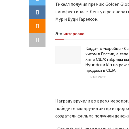
Тикелл получил премию Golden Glob
кинофестивале. Ленту о регенера
Мур и Вуди Гарелсон.
Это
интересно
Когда-то «корейцы» б
хитом в России, а тепе
хит в США: гибриды в
Hyundai и Kia на рек
продажи в США
07.08.2026
Награду вручили во время мероприя
победителям вручил актер и продю
создатели фильма получили денежну
«Groundswell» стал третьей частью