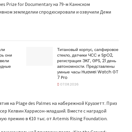
es Prize for Documentary на 79-м Каннском
тивном земледелии спродюсировали и озвучили Деми
ыли
Титановый корпус, сапфировое
рь они
стекло, датчики ЧСС и SpO2,
ывели
регистрация ЭКГ, GPS, 21 день
ордные
автономности. Представлены
умные часы Huawei Watch GT
7 Pro
07.08.2026
тия на Plage des Palmes на набережной Круазетт. Приз
сер Келвин Харрисон-младший. Вместе с наградой
ю премию в €10 тыс. от Artemis Rising Foundation.
 документальной трилогии после «Kiss the Ground»