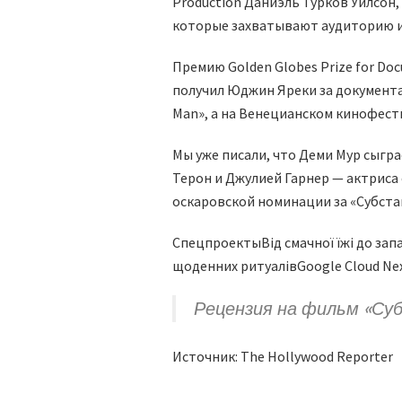
Production Даниэль Турков Уилсон,
которые захватывают аудиторию 
Премию Golden Globes Prize for Doc
получил Юджин Яреки за документал
Man», а на Венецианском кинофести
Мы уже писали, что Деми Мур сыгра
Терон и Джулией Гарнер — актриса 
оскаровской номинации за «Субста
Спецпроекты
Від смачної їжі до за
щоденних ритуалів
Google Cloud Nex
Рецензия на фильм «Су
Источник: The Hollywood Reporter