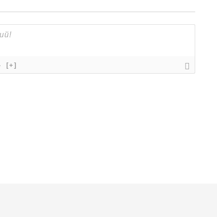
}
[+]