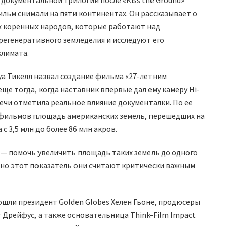
Фильм снимали на пяти континентах. Он рассказывает о
х коренных народов, которые работают над
егенеративного земледелия и исследуют его
климата.
а Тикелл назвал создание фильма «27-летним
ще тогда, когда наставник впервые дал ему камеру Hi-
 речи отметила реальное влияние документалки. По ее
 фильмов площадь американских земель, перешедших на
 3,5 млн до более 86 млн акров.
ь — помочь увеличить площадь таких земель до одного
нно этот показатель они считают критически важным
ошли президент Golden Globes Хелен Гьоне, продюсеры
 Дрейфус, а также основательница Think-Film Impact