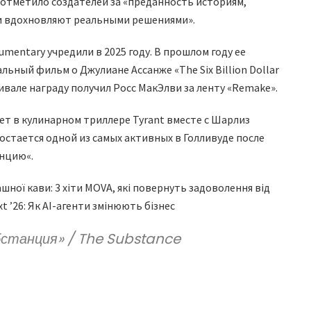
 отметило создателей за «преданность историям,
и вдохновляют реальными решениями».
umentary учредили в 2025 году. В прошлом году ее
ьный фильм о Джулиане Ассанже «The Six Billion Dollar
вале награду получил Росс МакЭлви за ленту «Remake».
ет в кулинарном триллере Tyrant вместе с Шарлиз
остается одной из самых активных в Голливуде после
нцию«.
пашної кави: 3 хіти MOVA, які повернуть задоволення від
t ’26: Як AI-агенти змінюють бізнес
бстанция» / The Substance