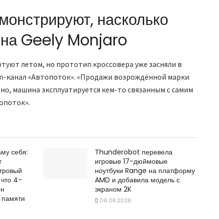
монстрируют, насколько
 на Geely Monjaro
туют летом, но прототип кроссовера уже засняли в
am-канал «Автопоток». «Продажи возрождённой марки
тно, машина эксплуатируется кем-то связанным с самим
опоток».
му себя:
Thunderobot перевела
т
игровые 17-дюймовые
тровый
ноутбуки Range на платформу
 что 4-
AMD и добавила модель с
ен
экраном 2K
 памяти
06.08.2026