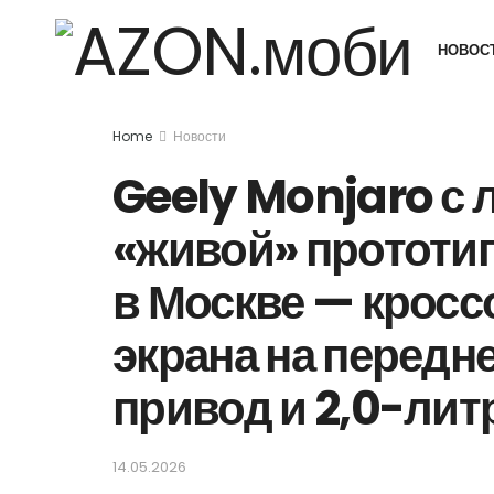
НОВОС
Home
Новости
Geely Monjaro с 
«живой» прототип
в Москве — кросс
экрана на передн
привод и 2,0-ли
14.05.2026