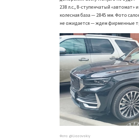
238 л.с., 8-ступенчатый «автомат»
колесная база — 2845 мм. Фото сало
не ожидается — ждем фирменные тр
Фото: @Liazovskiy