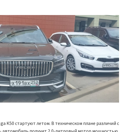
ga K50 стартуют летом. В техническом плане различий с
 — автомобиль получит 2,0-литровый мотор мощностью