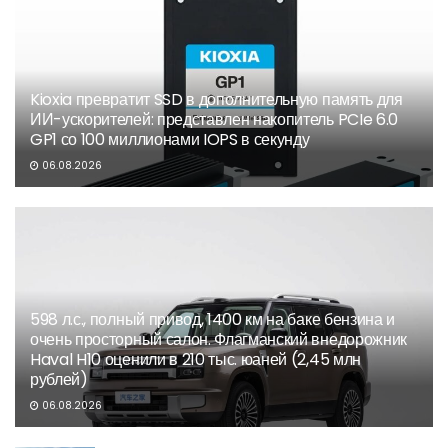
Kioxia превратит SSD в дополнительную память для
ИИ-ускорителей: представлен накопитель PCIe 6.0
GP1 со 100 миллионами IOPS в секунду
06.08.2026
598 л.с., полный привод, 1400 км на баке бензина и
очень просторный салон. Флагманский внедорожник
Haval H10 оценили в 210 тыс. юаней (2,45 млн
рублей)
06.08.2026