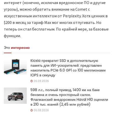
интернет (конечно, исключая вредоносное ПО и другие
угрозы), можно обратить внимание на Comet с
искусственным интеллектом от Perplexity. Хотя ценник в
$200 в месяц за тариф Max мог многих отпугивать. Но
теперь он стал бесплатным. По крайней мере, за базовые
функции.
Это
интересно
Kioxia превратит SSD в дополнительную
память для ИИ-ускорителей: представлен
накопитель PCIe 6.0 GP1 со 100 миллионами
IOPS в секунду
06.08.2026
598 л.с., полный привод, 1400 км на баке
бензина и очень просторный салон.
Флагманский внедорожник Haval H10 оценили
в 210 тыс. юаней (2,45 млн рублей)
06.08.2026