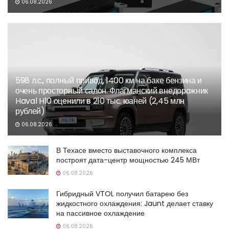
06.08.2026
598 л.с., полный привод, 1400 км на баке бензина и
очень просторный салон. Флагманский внедорожник
Haval H10 оценили в 210 тыс. юаней (2,45 млн
рублей)
06.08.2026
В Техасе вместо выставочного комплекса
построят дата-центр мощностью 245 МВт
06.08.2026
Гибридный VTOL получил батарею без
жидкостного охлаждения: Jaunt делает ставку
на пассивное охлаждение
06.08.2026