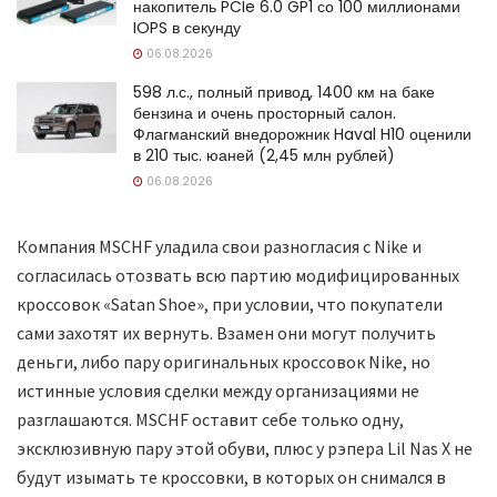
накопитель PCIe 6.0 GP1 со 100 миллионами
IOPS в секунду
06.08.2026
598 л.с., полный привод, 1400 км на баке
бензина и очень просторный салон.
Флагманский внедорожник Haval H10 оценили
в 210 тыс. юаней (2,45 млн рублей)
06.08.2026
Компания MSCHF уладила свои разногласия с Nike и
согласилась отозвать всю партию модифицированных
кроссовок «Satan Shoe», при условии, что покупатели
сами захотят их вернуть. Взамен они могут получить
деньги, либо пару оригинальных кроссовок Nike, но
истинные условия сделки между организациями не
разглашаются. MSCHF оставит себе только одну,
эксклюзивную пару этой обуви, плюс у рэпера Lil Nas X не
будут изымать те кроссовки, в которых он снимался в