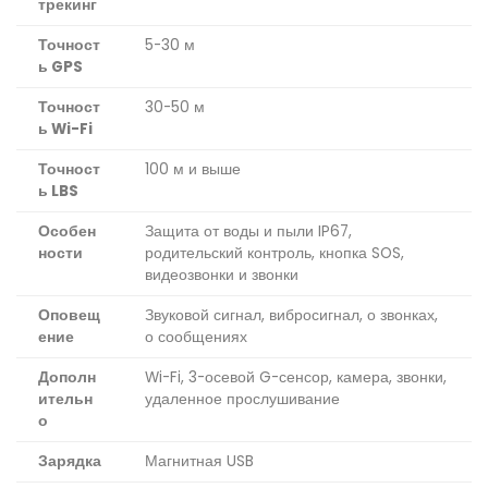
трекинг
Точност
5-30 м
ь GPS
Точност
30-50 м
ь Wi-Fi
Точност
100 м и выше
ь LBS
Особен
Защита от воды и пыли IP67,
ности
родительский контроль, кнопка SOS,
видеозвонки и звонки
Оповещ
Звуковой сигнал, вибросигнал, о звонках,
ение
о сообщениях
Дополн
Wi-Fi, 3-осевой G-сенсор, камера, звонки,
ительн
удаленное прослушивание
о
Зарядка
Магнитная USB