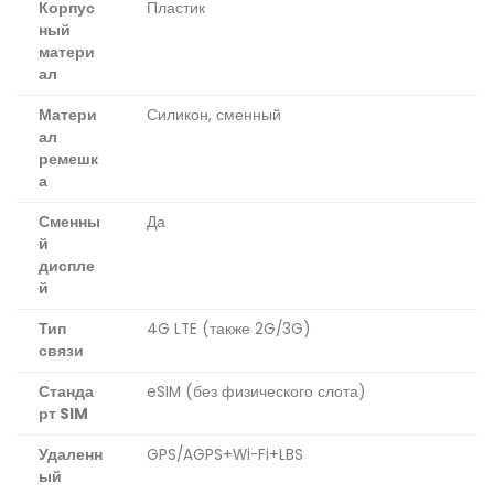
Корпус
Пластик
ный
матери
ал
Матери
Силикон, сменный
ал
ремешк
а
Сменны
Да
й
диспле
й
Тип
4G LTE (также 2G/3G)
связи
Станда
eSIM (без физического слота)
рт SIM
Удаленн
GPS/AGPS+Wi-Fi+LBS
ый