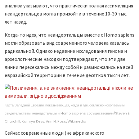
анализа указывают, что практически полная ассимиляция
неандертальцев могла произойти в течение 10-30 тыс.
лет назад.
Когда-то идея, что неандертальцы вместе с Homo sapiens
могли образовать вид современного человека казалась
радикальной. Однако недавние исследования генома и
археологические находки подтверждают, что эти две
линии пересекались между собой и размножались на всей
евразийской территории в течение десятков тысяч лет.
Карта Западной Евразии, показывающая, когда и где, согласно ископаемым
свидетельствам, неандертальцы и Homo sapiens сосуществовали/Steven E.
Churchill, Kamryn Keys, Ann H. Ross/Wikimedia
Сейчас современные люди (не африканского