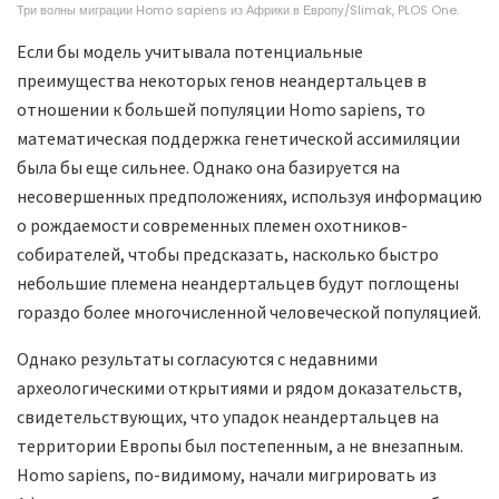
Три волны миграции Homo sapiens из Африки в Европу/Slimak, PLOS One.
Если бы модель учитывала потенциальные
преимущества некоторых генов неандертальцев в
отношении к большей популяции Homo sapiens, то
математическая поддержка генетической ассимиляции
была бы еще сильнее. Однако она базируется на
несовершенных предположениях, используя информацию
о рождаемости современных племен охотников-
собирателей, чтобы предсказать, насколько быстро
небольшие племена неандертальцев будут поглощены
гораздо более многочисленной человеческой популяцией.
Однако результаты согласуются с недавними
археологическими открытиями и рядом доказательств,
свидетельствующих, что упадок неандертальцев на
территории Европы был постепенным, а не внезапным.
Homo sapiens, по-видимому, начали мигрировать из