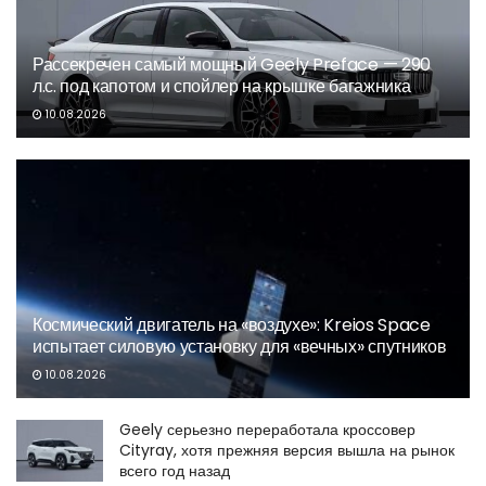
Рассекречен самый мощный Geely Preface — 290
л.с. под капотом и спойлер на крышке багажника
10.08.2026
Космический двигатель на «воздухе»: Kreios Space
испытает силовую установку для «вечных» спутников
10.08.2026
Geely серьезно переработала кроссовер
Cityray, хотя прежняя версия вышла на рынок
всего год назад