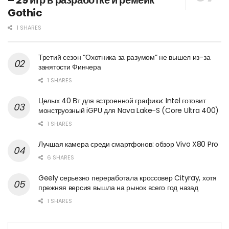
Gothic
1 SHARES
Третий сезон “Охотника за разумом” не вышел из-за
занятости Финчера
1 SHARES
Целых 40 Вт для встроенной графики: Intel готовит
монструозный iGPU для Nova Lake-S (Core Ultra 400)
1 SHARES
Лучшая камера среди смартфонов: обзор Vivo X80 Pro
6 SHARES
Geely серьезно переработала кроссовер Cityray, хотя
прежняя версия вышла на рынок всего год назад
1 SHARES