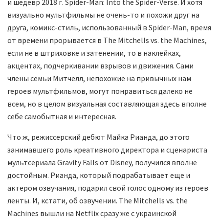
и шедевр 2018 г. Spider-Man: Into the Spider-Verse. И хотя
визуально мультфильмы не очень-то и похожи друг на
друга, комикс-стиль, использованный в Spider-Man, время
от времени прорывается в The Mitchells vs. the Machines,
если не в штриховке и затенении, то в наклейках,
акцентах, подчеркивании взрывов и движения. Сами
члены семьи Митчелл, непохожие на привычных нам
героев мультфильмов, могут понравиться далеко не
всем, но в целом визуальная составляющая здесь вполне
себе самобытная и интересная.
Что ж, режиссерский дебют Майка Рианда, до этого
занимавшего роль креативного директора и сценариста
мультсериала Gravity Falls от Disney, получился вполне
достойным. Рианда, который подрабатывает еще и
актером озвучания, подарил свой голос одному из героев
ленты. И, кстати, об озвучении. The Mitchells vs. the
Machines вышли на Netflix сразу же с украинской