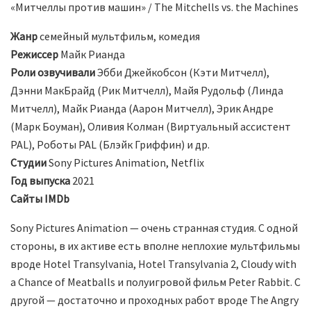
«Митчеллы против машин» / The Mitchells vs. the Machines
Жанр
семейный мультфильм, комедия
Режиссер
Майк Рианда
Роли озвучивали
Эбби Джейкобсон (Кэти Митчелл),
Дэнни МакБрайд (Рик Митчелл), Майя Рудольф (Линда
Митчелл), Майк Рианда (Аарон Митчелл), Эрик Андре
(Марк Боуман), Оливия Колман (Виртуальный ассистент
PAL), Роботы PAL (Блэйк Гриффин) и др.
Студии
Sony Pictures Animation, Netflix
Год выпуска
2021
Сайты
IMDb
Sony Pictures Animation — очень странная студия. С одной
стороны, в их активе есть вполне неплохие мультфильмы
вроде Hotel Transylvania, Hotel Transylvania 2, Cloudy with
a Chance of Meatballs и полуигровой фильм Peter Rabbit. С
другой — достаточно и проходных работ вроде The Angry