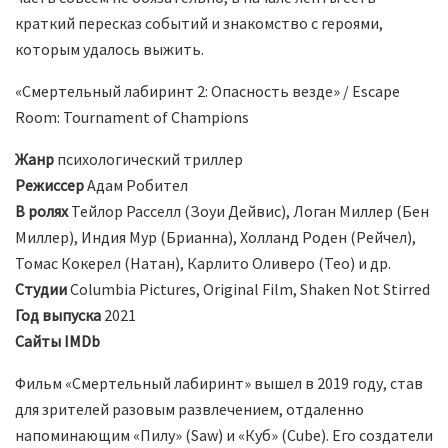
краткий пересказ событий и знакомство с героями,
которым удалось выжить.
«Смертельный лабиринт 2: Опасность везде» / Escape
Room: Tournament of Champions
Жанр
психологический триллер
Режиссер
Адам Робител
В ролях
Тейлор Расселл (Зоуи Дейвис), Логан Миллер (Бен
Миллер), Индия Мур (Брианна), Холланд Роден (Рейчел),
Томас Кокерел (Натан), Карлито Оливеро (Тео) и др.
Студии
Columbia Pictures, Original Film, Shaken Not Stirred
Год выпуска
2021
Сайты
IMDb
Фильм «Смертельный лабиринт» вышел в 2019 году, став
для зрителей разовым развлечением, отдаленно
напоминающим «Пилу» (Saw) и «Куб» (Cube). Его создатели