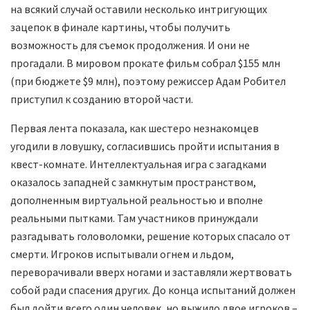
на всякий случай оставили несколько интригующих
зацепок в финале картины, чтобы получить
возможность для съемок продолжения. И они не
прогадали. В мировом прокате фильм собрал $155 млн
(при бюджете $9 млн), поэтому режиссер Адам Робител
приступил к созданию второй части.
Первая лента показала, как шестеро незнакомцев
угодили в ловушку, согласившись пройти испытания в
квест-комнате. Интеллектуальная игра с загадками
оказалось западней с замкнутым пространством,
дополненным виртуальной реальностью и вполне
реальными пытками. Там участников принуждали
разгадывать головоломки, решение которых спасало от
смерти. Игроков испытывали огнем и льдом,
переворачивали вверх ногами и заставляли жертвовать
собой ради спасения других. До конца испытаний должен
был дойти всего один человек, но выжило двое игроков –