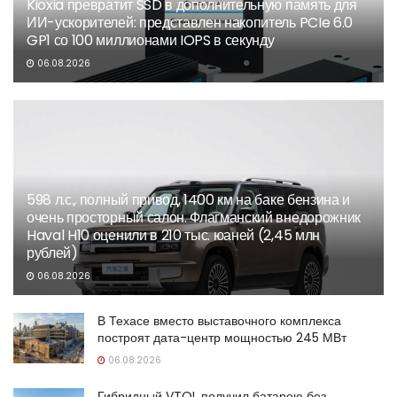
Kioxia превратит SSD в дополнительную память для
ИИ-ускорителей: представлен накопитель PCIe 6.0
GP1 со 100 миллионами IOPS в секунду
06.08.2026
598 л.с., полный привод, 1400 км на баке бензина и
очень просторный салон. Флагманский внедорожник
Haval H10 оценили в 210 тыс. юаней (2,45 млн
рублей)
06.08.2026
В Техасе вместо выставочного комплекса
построят дата-центр мощностью 245 МВт
06.08.2026
Гибридный VTOL получил батарею без