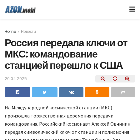
Home
Новости
Россия передала ключи от
МКС: командование
станцией перешло к США
20.04.2025
На Международной космической станции (МКС)
произошла торжественная церемония передачи
командования. Российский космонавт Алексей Овчинин
передал символический ключ от станции и полномочия
командира японскому астронавту Такуя Ониши. Это