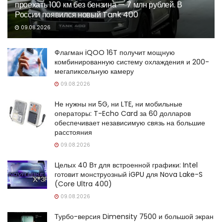
проехать 100 км без бензина — 7 млн рублей. В
России появился новый Tank 400
09.08.2026
Флагман iQOO 16T получит мощную
комбинированную систему охлаждения и 200-
мегапиксельную камеру
09.08.2026
Не нужны ни 5G, ни LTE, ни мобильные
операторы: T-Echo Card за 60 долларов
обеспечивает независимую связь на большие
расстояния
09.08.2026
Целых 40 Вт для встроенной графики: Intel
готовит монструозный iGPU для Nova Lake-S
(Core Ultra 400)
09.08.2026
Турбо-версия Dimensity 7500 и большой экран