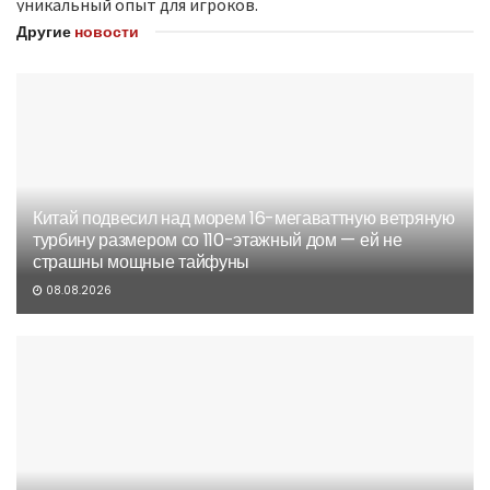
уникальный опыт для игроков.
Другие
новости
Китай подвесил над морем 16-мегаваттную ветряную
турбину размером со 110-этажный дом — ей не
страшны мощные тайфуны
08.08.2026