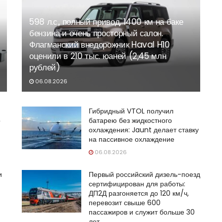
598 л.с., полный привод, 1400 км на баке
бензина и очень просторный салон.
Флагманский внедорожник Haval H10
оценили в 210 тыс. юаней (2,45 млн
рублей)
06.08.2026
Гибридный VTOL получил
р
батарею без жидкостного
охлаждения: Jaunt делает ставку
на пассивное охлаждение
06.08.2026
и
Первый российский дизель-поезд
сертифицирован для работы:
ДП2Д разгоняется до 120 км/ч,
перевозит свыше 600
пассажиров и служит больше 30
лет