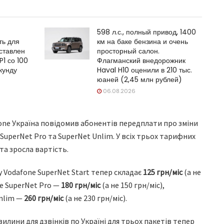
598 л.с., полный привод, 1400
ть для
км на баке бензина и очень
ставлен
просторный салон.
P1 со 100
Флагманский внедорожник
кунду
Haval H10 оценили в 210 тыс.
юаней (2,45 млн рублей)
06.08.2026
one Україна повідомив абонентів передплати про зміни
 SuperNet Pro та SuperNet Unlim. У всіх трьох тарифних
та зросла вартість.
 Vodafone SuperNet Start тепер складає
125 грн/міс
(а не
ne SuperNet Pro —
180 грн/міс
(а не 150 грн/міс),
Unlim —
260 грн/міс
(а не 230 грн/міс).
вилини для дзвінків по Україні для трьох пакетів тепер