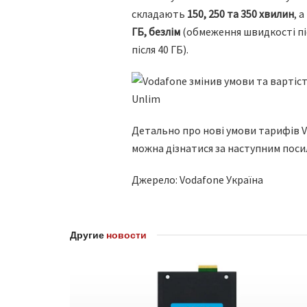
складають
150, 250 та 350 хвилин
, 
ГБ, безлім
(обмеження швидкості післ
після 40 ГБ).
Детально про нові умови тарифів Vo
можна дізнатися за наступним поси
Джерело: Vodafone Україна
Другие
новости