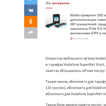
Это
интересно
Kioxia превратит SSD в
дополнительную памя
ИИ-ускорителей: пред
накопитель PCIe 6.0 G
миллионами IOPS в се
06.08.2026
Оператор мобільного зв’язку Vodaf
в тарифах Vodafone SuperNet Start,
пакетах збільшились об’єми послуг 
Таким чином, абонплата для тарифу
110 грн/міс), абонплата для Vodafo
абонплата для Vodafone SuperNet 
Також були змінені пакети послуг: х