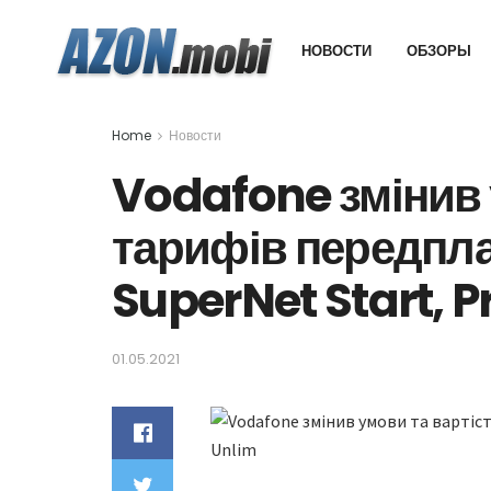
НОВОСТИ
ОБЗОРЫ
Home
Новости
Vodafone змінив 
тарифів передпл
SuperNet Start, P
01.05.2021