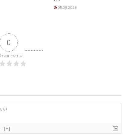
05.08.2026
0
йтинг статьи
}
[+]