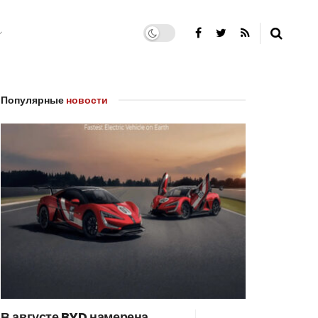
Популярные
новости
В августе BYD намерена