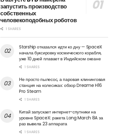
запустить производство
собственных
человекоподобных роботов
1 SHARES
Starship отказался идти ко дну — SpaceX
начала буксировку космического корабля,
уже 10 дней плавает в Индийском океане
1 SHARES
Не просто пылесос, а паровая клининговая
станция на колесиках: обзор Dreame H16
Pro Steam
1 SHARES
Китай запускает интернет-спутники на
уровне SpaceX: ракета Long March 8A за
раз вывела 23 аппарата
1 SHARES