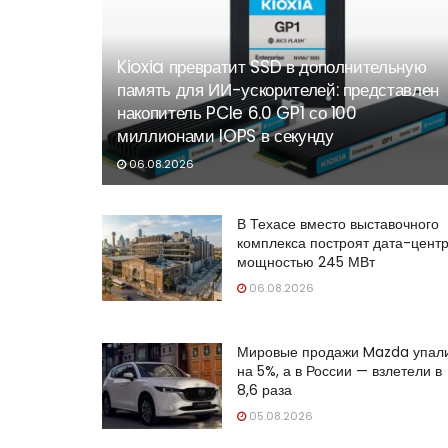
Kioxia превратит SSD в дополнительную
память для ИИ-ускорителей: представлен
накопитель PCIe 6.0 GP1 со 100
миллионами IOPS в секунду
06.08.2026
В Техасе вместо выставочного
комплекса построят дата-цент
мощностью 245 МВт
06.08.2026
Мировые продажи Mazda упал
на 5%, а в России — взлетели в
8,6 раза
05.08.2026