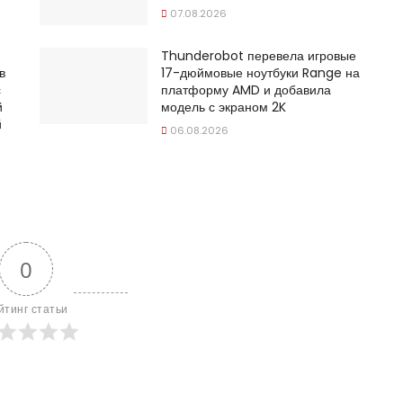
07.08.2026
Thunderobot перевела игровые
в
17-дюймовые ноутбуки Range на
с
платформу AMD и добавила
й
модель с экраном 2K
й
06.08.2026
0
йтинг статьи