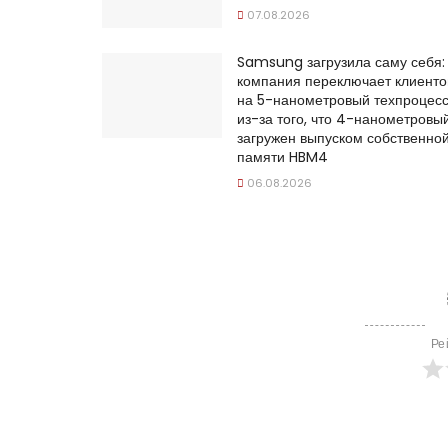
07.08.2026
Samsung загрузила саму себя:
компания переключает клиенто
на 5-нанометровый техпроцес
из-за того, что 4-нанометровы
загружен выпуском собственно
памяти HBM4
06.08.2026
Ре