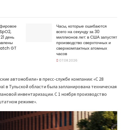
пфировое
Часы, которые ошибаются
 SpO2,
всего на секунду за 30
 21 день
миллионов лет: в США запустят
авлены
производство сверхточных и
Watch GT
сверхкомпактных атомных
часов
07.08.2026
кие автомобили» в пресс-службе компании: «С 28
aval в Тульской области была запланирована техническая
плановой инвентаризации. С 1 ноября производство
штатном режиме».