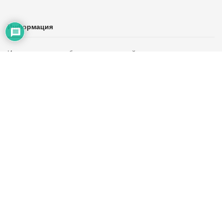
Информация
Использование любых материалов сайта разрешается при
условии ссылки на AZON.mobi
Интернет-СМИ должны использовать прямую открытую для
поисковых систем гиперссылку. Ссылка должна размещаться в
подзаголовке или в первом абзаце материала.
Редакция сайта может не разделять точку зрения авторов
статей и ответственности за содержание републицируемых
материалов не несет.
Мы в соцсетях
ТОП новости