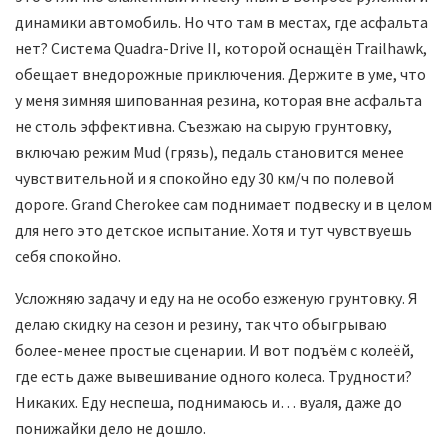
динамики автомобиль. Но что там в местах, где асфальта
нет? Система Quadra-Drive II, которой оснащён Trailhawk,
обещает внедорожные приключения. Держите в уме, что
у меня зимняя шипованная резина, которая вне асфальта
не столь эффективна. Съезжаю на сырую грунтовку,
включаю режим Mud (грязь), педаль становится менее
чувствительной и я спокойно еду 30 км/ч по полевой
дороге. Grand Cherokee сам поднимает подвеску и в целом
для него это детское испытание. Хотя и тут чувствуешь
себя спокойно.
Усложняю задачу и еду на не особо езженую грунтовку. Я
делаю скидку на сезон и резину, так что обыгрываю
более-менее простые сценарии. И вот подъём с колеёй,
где есть даже вывешивание одного колеса. Трудности?
Никаких. Еду неспеша, поднимаюсь и… вуаля, даже до
понижайки дело не дошло.