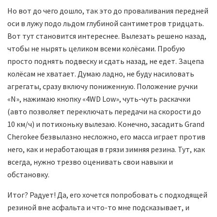
Но вот до чего дошло, так это до проваливания передней
оси в лужу подо льдом глубиной сантиметров тридцать.
Вот тут становится интереснее. Вылезать решено назад,
чтобы не нырять целиком всеми колёсами. Пробую
просто поднять подвеску и сдать назад, не едет. Зацепа
колёсам не хватает. Думаю ладно, не буду насиловать
агрегаты, сразу включу пониженную. Положение ручки
«N», нажимаю кнопку «4WD Low», чуть-чуть раскачки
(авто позволяет переключать передачи на скорости до
10 км/ч) и потихоньку вылезаю. Конечно, засадить Grand
Cherokee безвылазно несложно, его масса играет против
него, как и неработающая в грязи зимняя резина. Тут, как
всегда, нужно трезво оценивать свои навыки и
обстановку.
Итог? Радует! Да, его хочется попробовать с подходящей
резиной вне асфальта и что-то мне подсказывает, и