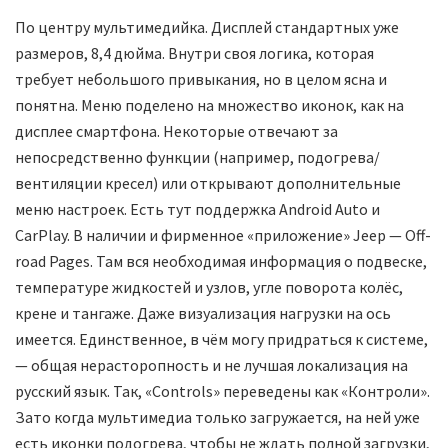
По центру мультимедийка. Дисплей стандартных уже
размеров, 8,4 дюйма. Внутри своя логика, которая
требует небольшого привыкания, но в целом ясна и
понятна. Меню поделено на множество иконок, как на
дисплее смартфона. Некоторые отвечают за
непосредственно функции (например, подогрева/
вентиляции кресел) или открывают дополнительные
меню настроек. Есть тут поддержка Android Auto и
CarPlay. В наличии и фирменное «приложение» Jeep — Off-
road Pages. Там вся необходимая информация о подвеске,
температуре жидкостей и узлов, угле поворота колёс,
крене и тангаже. Даже визуализация нагрузки на ось
имеется. Единственное, в чём могу придраться к системе,
— общая нерасторопность и не лучшая локализация на
русский язык. Так, «Controls» переведены как «Контроли».
Зато когда мультимедиа только загружается, на ней уже
есть иконки подогрева, чтобы не ждать полной загрузки,