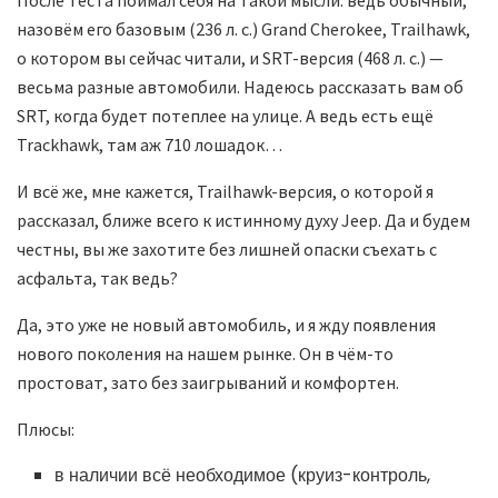
назовём его базовым (236 л. с.) Grand Cherokee, Trailhawk,
о котором вы сейчас читали, и SRT-версия (468 л. с.) —
весьма разные автомобили. Надеюсь рассказать вам об
SRT, когда будет потеплее на улице. А ведь есть ещё
Trackhawk, там аж 710 лошадок…
И всё же, мне кажется, Trailhawk-версия, о которой я
рассказал, ближе всего к истинному духу Jeep. Да и будем
честны, вы же захотите без лишней опаски съехать с
асфальта, так ведь?
Да, это уже не новый автомобиль, и я жду появления
нового поколения на нашем рынке. Он в чём-то
простоват, зато без заигрываний и комфортен.
Плюсы:
в наличии всё необходимое (круиз-контроль,