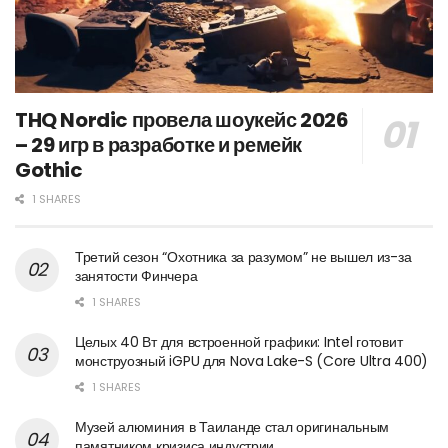
THQ Nordic провела шоукейс 2026
– 29 игр в разработке и ремейк
Gothic
1 SHARES
Третий сезон “Охотника за разумом” не вышел из-за
занятости Финчера
1 SHARES
Целых 40 Вт для встроенной графики: Intel готовит
монструозный iGPU для Nova Lake-S (Core Ultra 400)
1 SHARES
Музей алюминия в Таиланде стал оригинальным
памятником кризиса индустрии