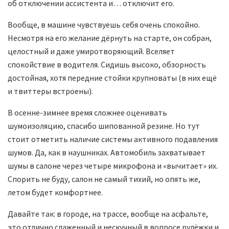
об отключении ассистента и… отключит его.
Вообще, в машине чувствуешь себя очень спокойно.
Несмотря на его желание дёрнуть на старте, он собран,
целостный и даже умиротворяющий. Вселяет
спокойствие в водителя. Сидишь высоко, обзорность
достойная, хотя передние стойки крупноваты (в них ещё
и твиттеры встроены).
В осенне-зимнее время сложнее оценивать
шумоизоляцию, спасибо шипованной резине. Но тут
стоит отметить наличие системы активного подавления
шумов. Да, как в наушниках. Автомобиль захватывает
шумы в салоне через четыре микрофона и «вычитает» их.
Спорить не буду, салон не самый тихий, но опять же,
летом будет комфортнее.
Давайте так: в городе, на трассе, вообще на асфальте,
это отлично слаженный и нескучный в вопросе рулёжки и