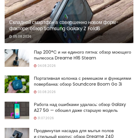
Складной смартфон в совершенно новом форм-
факторе: обзор Samsung Galaxy Z Fold8
05.08.2026
Пар 200°C и ни единого пятна: обзор моющего
пылесоса Dreame H16 Steam
04.08.2026
Портативная колонка с ремешком и функциями
повербанка: обзор Soundcore Boom Go 3i
03.08.2026
Работа над ошибками удалась: обзор Galaxy
A27 5G — обошел даже старшую модель
31.07.2026
Продвинутая насадка для мытья полов
и стильный корпус: обзор Dreame Z40