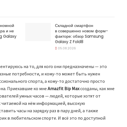
ономной
Складной смартфон
ра и не
в совершенно новом форм-
g Galaxy
факторе: обзор Samsung
Galaxy Z Fold8
05.08.2026
иентируюсь на то, для кого они предназначены — это
разные потребности, и кому-то может быть нужен
сионального спорта, а кому-то достаточно просто
на. Приехавшие ко мне
Amazfit Bip Max
созданы, как мне
ователей умных часов — людей, которые хотят от
с читаемой на нём информацией, высокую
авить часы на зарядку раз в пару дней, а также
ик в любительском спорте. И всё это по доступной