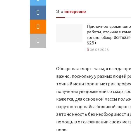
Это
интересно
Приличное время авт
работы, отличная каме
только: обзор Samsun
S26+
06.08.2026
Обозревая смарт-часы, я всегда ор
важно, поскольку у разных людей 
точный мониторинг метрик профес
получения уведомлений со смартфо
кажется, для основной массы польз
наручного девайса большой экран 
автономность без необходимости ст
помощь в отслеживании своих метр
цене.