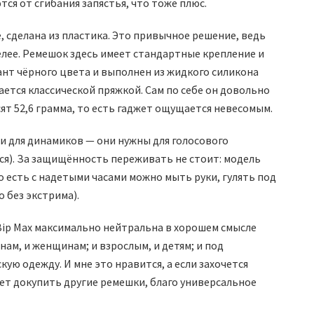
тся от сгибания запястья, что тоже плюс.
, сделана из пластика. Это привычное решение, ведь
елее. Ремешок здесь имеет стандартные крепление и
ант чёрного цвета и выполнен из жидкого силикона
вается классической пряжкой. Сам по себе он довольно
сят 52,6 грамма, то есть гаджет ощущается невесомым.
и для динамиков — они нужны для голосового
я). За защищённость переживать не стоит: модель
о есть с надетыми часами можно мыть руки, гулять под
 без экстрима).
 Bip Max максимально нейтральна в хорошем смысле
нам, и женщинам; и взрослым, и детям; и под
кую одежду. И мне это нравится, а если захочется
ет докупить другие ремешки, благо универсальное