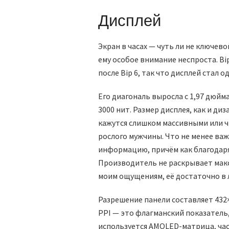
Дисплей
Экран в часах — чуть ли не ключев
ему особое внимание неспроста. Bi
после Bip 6, так что дисплей стал
Его диагональ выросла с 1,97 дюйма
3000 нит. Размер дисплея, как и ди
кажутся слишком массивными или чр
рослого мужчины. Что не менее важ
информацию, причём как благодаря 
Производитель не раскрывает макс
моим ощущениям, её достаточно в л
Разрешение панели составляет 432×
PPI — это флагманский показатель
используется AMOLED-матрица, час