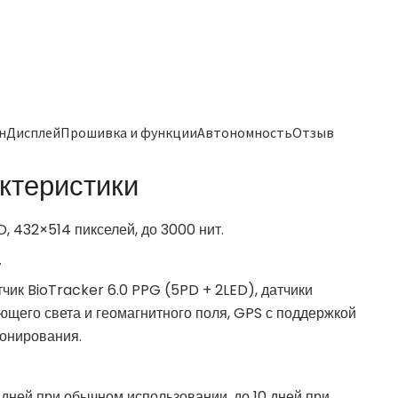
айнДисплейПрошивка и функцииАвтономностьОтзыв
ктеристики
, 432×514 пикселей, до 3000 нит.
.
чик BioTracker 6.0 PPG (5PD + 2LED), датчики
ающего света и геомагнитного поля, GPS с поддержкой
ионирования.
 дней при обычном использовании, до 10 дней при