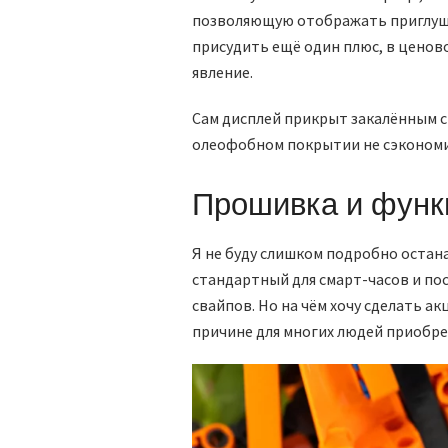
позволяющую отображать приглушё
присудить ещё один плюс, в ценово
явление.
Сам дисплей прикрыт закалённым с
олеофобном покрытии не сэкономи
Прошивка и функ
Я не буду слишком подробно остана
стандартный для смарт-часов и по
свайпов. Но на чём хочу сделать ак
причине для многих людей приобре