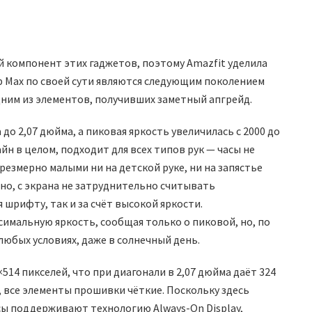
ой компонент этих гаджетов, поэтому Amazfit уделила
p Max по своей сути являются следующим поколением
 одним из элементов, получивших заметный апгрейд.
 до 2,07 дюйма, а пиковая яркость увеличилась с 2000 до
зайн в целом, подходит для всех типов рук — часы не
езмерно малыми ни на детской руке, ни на запястье
но, с экрана не затруднительно считывать
шрифту, так и за счёт высокой яркости.
имальную яркость, сообщая только о пиковой, но, по
юбых условиях, даже в солнечный день.
514 пикселей, что при диагонали в 2,07 дюйма даёт 324
, все элементы прошивки чёткие. Поскольку здесь
ы поддерживают технологию Always-On Display,