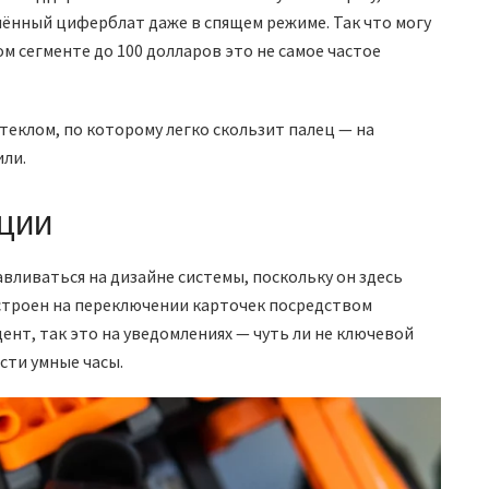
нный циферблат даже в спящем режиме. Так что могу
м сегменте до 100 долларов это не самое частое
теклом, по которому легко скользит палец — на
ли.
ции
вливаться на дизайне системы, поскольку он здесь
строен на переключении карточек посредством
цент, так это на уведомлениях — чуть ли не ключевой
сти умные часы.