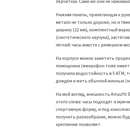
перчатках. Сами же они не нажимаю
Нижняя панель, прилегающая к руке
металл не только дороже, но и тяж
ширину (22 мм), комплектный вари
(синтетического каучука), застёги
лёгкий: часы вместе с ремешком ве
На корпусе можно заметить прорез
помощника (микрофон тоже имеетс
получила водостойкость в 5 ATM, т
дождём и жить обычной жизнью (но
На мой взгляд, внешность Amazfit
этого слова: часы подходят и мужчи
спортивную форму, и под классичес
получить разнообразие, можно буд
крепление позволяет.