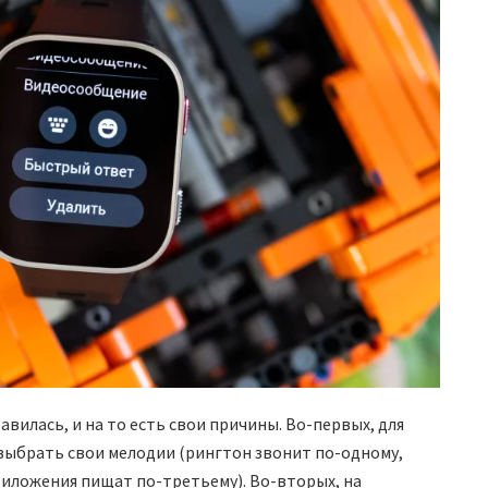
вилась, и на то есть свои причины. Во-первых, для
выбрать свои мелодии (рингтон звонит по-одному,
риложения пищат по-третьему). Во-вторых, на