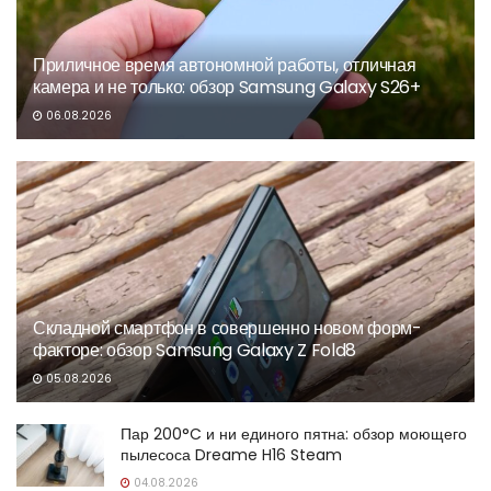
Приличное время автономной работы, отличная
камера и не только: обзор Samsung Galaxy S26+
06.08.2026
Складной смартфон в совершенно новом форм-
факторе: обзор Samsung Galaxy Z Fold8
05.08.2026
Пар 200°C и ни единого пятна: обзор моющего
пылесоса Dreame H16 Steam
04.08.2026