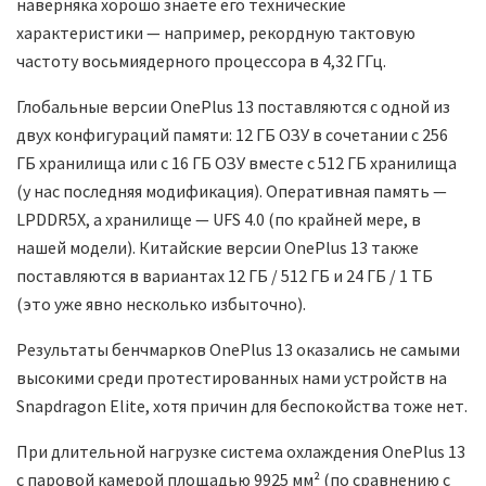
наверняка хорошо знаете его технические
характеристики — например, рекордную тактовую
частоту восьмиядерного процессора в 4,32 ГГц.
Глобальные версии OnePlus 13 поставляются с одной из
двух конфигураций памяти: 12 ГБ ОЗУ в сочетании с 256
ГБ хранилища или с 16 ГБ ОЗУ вместе с 512 ГБ хранилища
(у нас последняя модификация). Оперативная память —
LPDDR5X, а хранилище — UFS 4.0 (по крайней мере, в
нашей модели). Китайские версии OnePlus 13 также
поставляются в вариантах 12 ГБ / 512 ГБ и 24 ГБ / 1 ТБ
(это уже явно несколько избыточно).
Результаты бенчмарков OnePlus 13 оказались не самыми
высокими среди протестированных нами устройств на
Snapdragon Elite, хотя причин для беспокойства тоже нет.
При длительной нагрузке система охлаждения OnePlus 13
с паровой камерой площадью 9925 мм² (по сравнению с