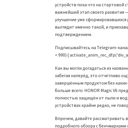
устройств пока что на стартовой 
важнейший этап своего развития —
улучшение уже сформировавшихся р
выглядит именно такой, и приехав
подтверждением.
Подписывайтесь на Telegram-канал пр
< 990) { activate_anim_rec_dfp('div_a
Как вы могли догадаться из названи
забегая наперёд, это отчётливо о
завершённым продуктом без каких-
больше всего: HONOR Magic V6 пре
полностью защищён от пыли и воды
устройствах крайне редко, не гово
Впрочем, давайте рассматривать вс
подробного обзора с бенчмарками 