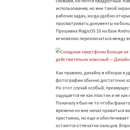
словами, он почти квадратный. Нав
использования, но мне такой экра
рабочих задач, когда удобно откры
просматривать документы на большо
Прошивка MagicOS 10 на базе Androi
мгновенно переключаться между в
Как правило, дизайну в обзорах я 
фотографии обычно достаточно хо
Но этот случай особый, преимущес
ощущается не как пластик и не как 
Поначалу я был не то чтобы фанат
времени он мне начал нравиться во
престижно, но ещё и обеспечивает 
остаются отпечатки пальцев. Впро