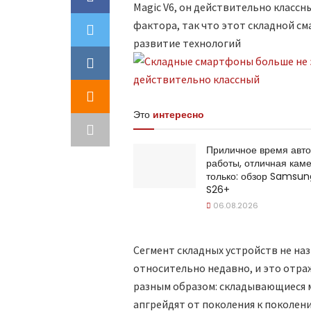
Magic V6, он действительно класс
фактора, так что этот складной см
развитие технологий
Это
интересно
Приличное время авт
работы, отличная каме
только: обзор Samsun
S26+
06.08.2026
Сегмент складных устройств не наз
относительно недавно, и это отра
разным образом: складывающиеся м
апгрейдят от поколения к поколен