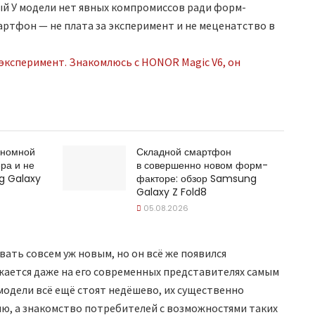
ный У модели нет явных компромиссов ради форм-
артфон — не плата за эксперимент и не меценатство в
ономной
Складной смартфон
ра и не
в совершенно новом форм-
g Galaxy
факторе: обзор Samsung
Galaxy Z Fold8
05.08.2026
вать совсем уж новым, но он всё же появился
жается даже на его современных представителях самым
одели всё ещё стоят недёшево, их существенно
ию, а знакомство потребителей с возможностями таких