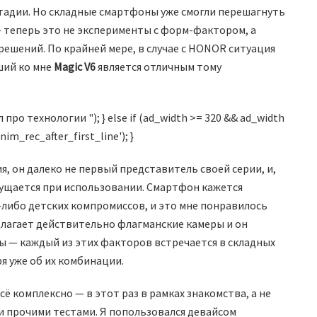
стадии. Но складные смартфоны уже смогли перешагнуть
 теперь это не эксперименты с форм-фактором, а
ешений. По крайней мере, в случае с HONOR ситуация
ший ко мне
Magic V6
является отличным тому
о технологии "); } else if (ad_width >= 320 && ad_width
nim_rec_after_first_line'); }
я, он далеко не первый представитель своей серии, и,
щущается при использовании. Смартфон кажется
либо детских компромиссов, и это мне понравилось
длагает действительно флагманские камеры и он
 — каждый из этих факторов встречается в складных
ря уже об их комбинации.
ё комплексно — в этот раз в рамках знакомства, а не
и прочими тестами. Я попользовался девайсом