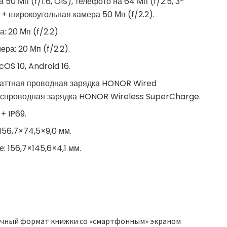
50 Мп (f/1.6, OIS), телефото на 64 Мп (f/2.5, 3-
 + широкоугольная камера 50 Мп (f/2.2).
 20 Мп (f/2.2).
ра: 20 Мп (f/2.2).
OS 10, Android 16.
ваттная проводная зарядка HONOR Wired
еспроводная зарядка HONOR Wireless SuperCharge.
+ IP69.
156,7×74,5×9,0 мм.
: 156,7×145,6×4,1 мм.
ычный формат книжки со «смартфонным» экраном