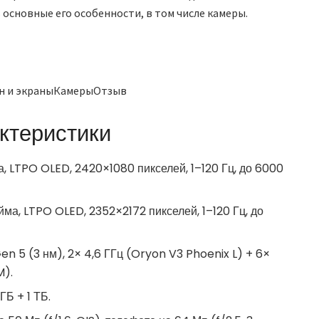
основные его особенности, в том числе камеры.
йн и экраныКамерыОтзыв
ктеристики
, LTPO OLED, 2420×1080 пикселей, 1–120 Гц, до 6000
ма, LTPO OLED, 2352×2172 пикселей, 1–120 Гц, до
en 5 (3 нм), 2× 4,6 ГГц (Oryon V3 Phoenix L) + 6×
M).
ГБ + 1 ТБ.