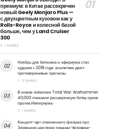
премиум: в Китае рассекречен
новый Geely Monjaro Plus —
с двухцветным кузовом как у
Rolls-Royce и колесной базой
больше, чем у Land Cruiser
300
1 SHARES
Ноябрь для биткоина и эфириума стал
худшим с 2018 года: аналитики дают
противоречивые прогнозы
2 SHARES
В новом геймплее Total War: Warhammer
40,000 показали расширенную битву орков
против Империума
1 SHARES
Концепт-арт отмененного фильма про
Зловещую шестерку показал Человека-