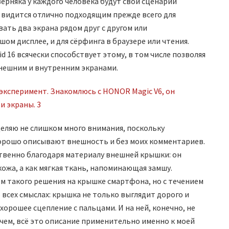
ерняка у каждого человека будут свои сценарии
н видится отлично подходящим прежде всего для
вать два экрана рядом друг с другом или
м дисплее, и для сёрфинга в браузере или чтения.
d 16 всячески способствует этому, в том числе позволяя
нешним и внутренним экранами.
уделяю не слишком много внимания, поскольку
рошо описывают внешность и без моих комментариев.
твенно благодаря материалу внешней крышки: он
кожа, а как мягкая ткань, напоминающая замшу.
ом такого решения на крышке смартфона, но с течением
 всех смыслах: крышка не только выглядит дорого и
хорошее сцепление с пальцами. И на ней, конечно, не
чем, всё это описание применительно именно к моей