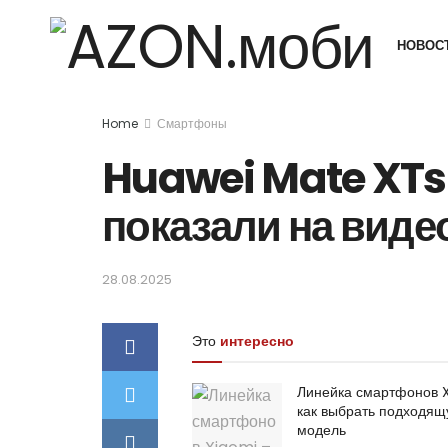
НОВОС
Home
Смартфоны
Huawei Mate XTs 
показали на виде
28.08.2025
Это
интересно
Линейка смартфонов 
как выбрать подходя
модель