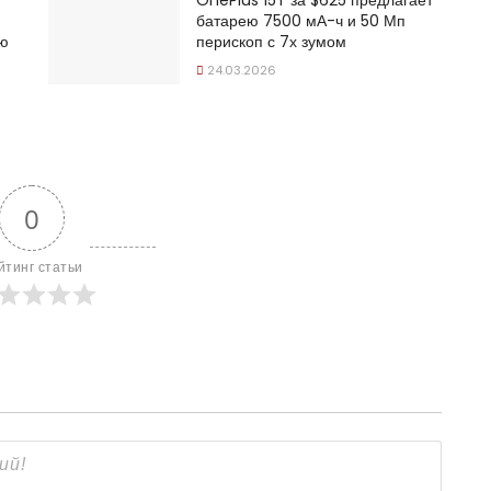
OnePlus 15T за $625 предлагает
батарею 7500 мА-ч и 50 Мп
ую
перископ с 7х зумом
24.03.2026
0
йтинг статьи