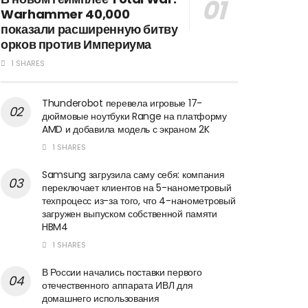
Warhammer 40,000
показали расширенную битву
орков против Империума
1 SHARES
Thunderobot перевела игровые 17-
дюймовые ноутбуки Range на платформу
AMD и добавила модель с экраном 2K
1 SHARES
Samsung загрузила саму себя: компания
переключает клиентов на 5-нанометровый
техпроцесс из-за того, что 4-нанометровый
загружен выпуском собственной памяти
HBM4
1 SHARES
В России начались поставки первого
отечественного аппарата ИВЛ для
домашнего использования