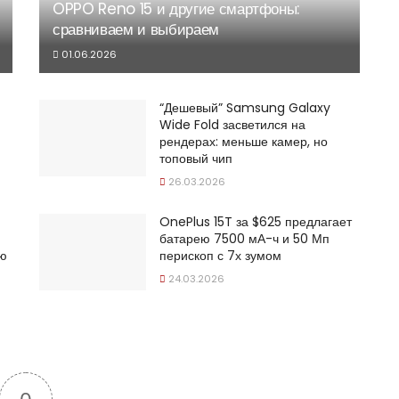
OPPO Reno 15 и другие смартфоны:
сравниваем и выбираем
01.06.2026
“Дешевый” Samsung Galaxy
Wide Fold засветился на
рендерах: меньше камер, но
топовый чип
26.03.2026
OnePlus 15T за $625 предлагает
батарею 7500 мА-ч и 50 Мп
ую
перископ с 7х зумом
24.03.2026