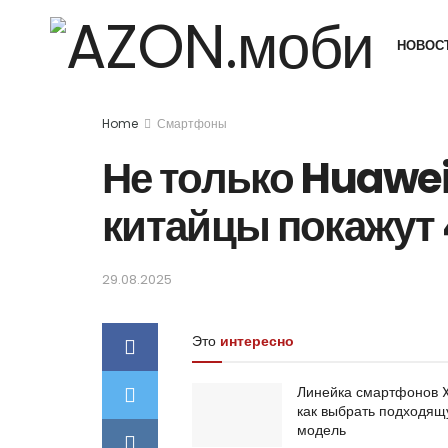
НОВОС
Home
Смартфоны
Не только Huawei
китайцы покажут 
29.08.2025
Это
интересно
Линейка смартфонов 
как выбрать подходя
модель