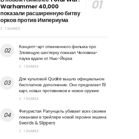
Warhammer 40,000
показали расширенную битву
орков против Империума
1 SHARES
Концепт-арт отмененного фильма про
Зловещую шестерку показал Человека-
паука вдали от Нью-Йорка
1 SHARES
Для культовой Quake вышло официальное
бесплатное дополнение. Оно предлагает 19
карт, новых противников и новое оружие
1 SHARES
Фигуристая Рапунцель убивает всех своими
локанами в трейлере новой героини экшена
Swords & Slippers
1 SHARES