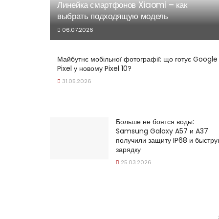
Линейка смартфонов Xiaomi – как
выбрать подходящую модель
06.07.2026
Майбутнє мобільної фотографії: що готує Google
Pixel у новому Pixel 10?
31.05.2026
Больше не боятся воды:
Samsung Galaxy A57 и A37
получили защиту IP68 и быстр
зарядку
25.03.2026