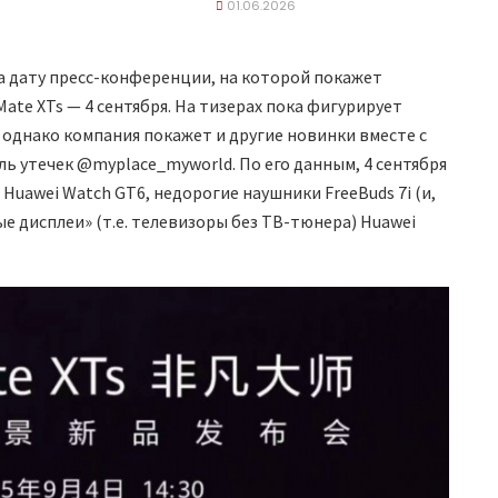
01.06.2026
 дату пресс-конференции, на которой покажет
te XTs — 4 сентября. На тизерах пока фигурирует
 однако компания покажет и другие новинки вместе с
ль утечек @myplace_myworld. По его данным, 4 сентября
Huawei Watch GT6, недорогие наушники FreeBuds 7i (и,
ные дисплеи» (т.е. телевизоры без ТВ-тюнера) Huawei