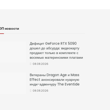
ОП новости
Дефицит GeForce RTX 5090
дошел до абсурда: видеокарту
продают только в комплекте с
восемью материнскими платами
08.08.2026
Ветераны Dragon Age и Mass
Effect анонсировали нуарную
инди-адвенчуру The Eventide
08.08.2026