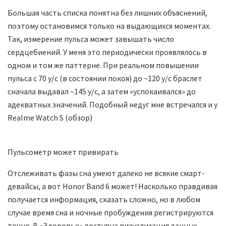
Большая часть списка понятна без лишних объяснений,
поэтому остановимся только на выдающихся моментах.
Так, измерение пульса может завышать число
сердцебиений. У меня это периодически проявлялось в
одном и том же паттерне. При реальном повышении
пульса с 70 у/с (в состоянии покоя) до ~120 у/c браслет
сначала выдавал ~145 у/с, а затем «успокаивался» до
адекватных значений. Подобный недуг мне встречался и у
Realme Watch S (обзор)
Пульсометр может привирать
Отслеживать фазы сна умеют далеко не всякие смарт-
девайсы, а вот Honor Band 6 может! Насколько правдивая
получается информация, сказать сложно, но в любом
случае время сна и ночные пробуждения регистрируются
точно. В «Здоровье» доступна визуализация данных,